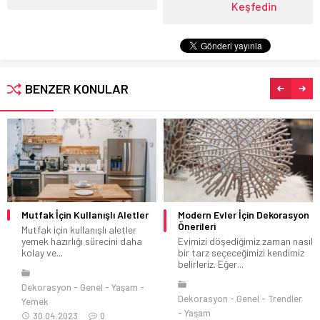
Keşfedin
BENZER KONULAR
Mutfak İçin Kullanışlı Aletler
Modern Evler İçin Dekorasyon
Önerileri
Mutfak için kullanışlı aletler
yemek hazırlığı sürecini daha
Evimizi döşediğimiz zaman nasıl
kolay ve...
bir tarz seçeceğimizi kendimiz
belirleriz. Eğer...
Dekorasyon
Genel
Yaşam
Dekorasyon
Genel
Trendler
Yemek
Yaşam
30.04.2023
0