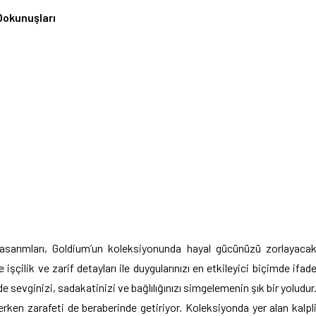
Dokunuşları
asarımları, Goldium’un koleksiyonunda hayal gücünüzü zorlayaca
 işçilik ve zarif detayları ile duygularınızı en etkileyici biçimde ifad
 sevginizi, sadakatinizi ve bağlılığınızı simgelemenin şık bir yoludur
erken zarafeti de beraberinde getiriyor. Koleksiyonda yer alan kalpl