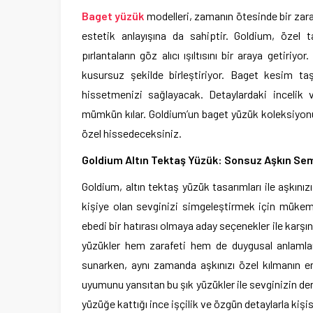
Baget yüzük
modelleri, zamanın ötesinde bir zaraf
estetik anlayışına da sahiptir. Goldium, öze
pırlantaların göz alıcı ışıltısını bir araya getiri
kusursuz şekilde birleştiriyor. Baget kesim taş
hissetmenizi sağlayacak. Detaylardaki incelik v
mümkün kılar. Goldium’un baget yüzük koleksiyonu
özel hissedeceksiniz.
Goldium Altın Tektaş Yüzük: Sonsuz Aşkın Se
Goldium, altın tektaş yüzük tasarımları ile aşkınız
kişiye olan sevginizi simgeleştirmek için mükemme
ebedi bir hatırası olmaya aday seçenekler ile karşın
yüzükler hem zarafeti hem de duygusal anlamları
sunarken, aynı zamanda aşkınızı özel kılmanın en
uyumunu yansıtan bu şık yüzükler ile sevginizin deri
yüzüğe kattığı ince işçilik ve özgün detaylarla kişis