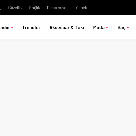
ç
Güzellik
Sağlık
Dekorasyon
Yemek
Kadın
Trendler
Aksesuar & Takı
Moda
Saç