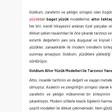
Goldium, zarafetin ve şıklığın simgesi olan özgü
yüzük
ten
baget yüzük
modellerine,
altın tekta
her biri, kendi hikayesini anlatan özel parçalar o
dikkat çeken tasarımları ile öne çıkarak tarzınızı v
estetik değerlerin yanı sıra duygusal ve kişise
yüzükler, zanaatkârlık ile modern trendlerin birle
sunmayı amaçlıyor. Goldium, yüzüklere yüklediği 
sürdürüyor.
Goldium Altın Yüzük Modelleri ile Tarzınızı Yans
Altın, insanlık tarihinin en değerli ve saygın met
olmuştur. Asaletin ve zenginliğin simgesi olarak ka
zarafetin ve şıklığın mükemmel bir birleşimin
çıkarılmıştır. Modern stillerle klasik öğelerin har
çeşitli modelleri ile dikkat çekmektedir. Hem günlük 