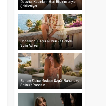
Dossha, Kadınların Geri Bildirimleriyle
Şekilleniyor
n
r
e
,
m
Bohemino: Özgür Ruhun ve Bohem
m
Stilin Adresi
ı
p
Bohem Elbise Modası: Özgür Ruhunuzu
e
Stilinize Yansıtın
a
n
e