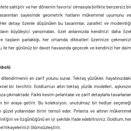
ete sahiptir ve her dönemin favorisi olmasıyla birlikte benzersiz bi
l tasarımları sayesinde geometrik hatların mükemmel uyumunu v
yor. Her detayı özenle düşünülen bu tasarımlar, zarafeti ve modernliğ
ların büyüleyici yansımaları, özel anlarınızda kendinizi daha öze
e taşların parlaklığı, her ortamda dikkatleri üzerinize çekmeniz
 ile her gününüz bir davet havasında geçecek ve kendinizi her dai
mbolü
ı dillendirmenin en zarif yolunu sunar. Tektaş yüzükler, hayatınızdak
l bir tercihtir. Goldium’un altın tektaş yüzük modelleri, aşkınızı
ıza çıkmaktadır. Farklı kesim pırlantalar ve zarif detaylarla tasarlana
 bir araya getirir. Bu koleksiyon, unutulmaz bir hediye seçeneğ
 güzel yollarından birini temsil eder. Pırlanta ve altının mükemme
nliğini ve özgünlüğünü en iyi şekilde ifade edebilirsiniz. Goldium, he
el hikayelerinizi ölümsüzleştirir.