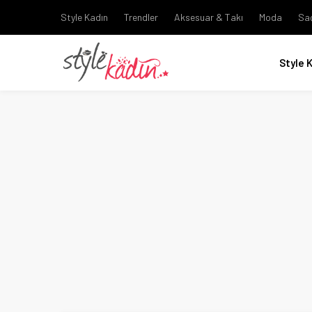
Style Kadın
Trendler
Aksesuar & Takı
Moda
Sa
Style 