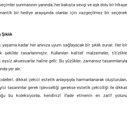
l seçimler sunmasının yanında, her bakışta sevgi ve aşk dolu bir hikay
omantik bir hediye arayışında olanlar için vazgeçilmez bir seçene
Şıklık
 yaşama kadar her anınıza uyum sağlayacak bir şıklık sunar. Her bi
 şekilde tasarlanmıştır. Kullanılan kaliteli malzemeler, titizlikl
 eşsiz aksesuarlar haline gelir. Bu yüzükler, zamansız tasarımlarıyl
nda yer alır.
lleri, dikkat çekici estetik anlayışıyla harmanlanarak oluşturulan
yici tasarımlar gerek işlevselliği gerekse estetik çekiciliği ile dikka
duğu bu koleksiyonla, kendinizi ifade etmenin en zarif yolun