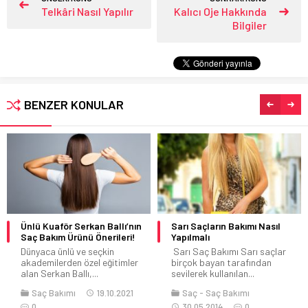
Telkâri Nasıl Yapılır
Kalıcı Oje Hakkında
Bilgiler
BENZER KONULAR
Ünlü Kuaför Serkan Ballı’nın
Sarı Saçların Bakımı Nasıl
Saç Bakım Ürünü Önerileri!
Yapılmalı
Dünyaca ünlü ve seçkin
Sarı Saç Bakımı Sarı saçlar
akademilerden özel eğitimler
birçok bayan tarafından
alan Serkan Ballı,...
sevilerek kullanılan...
Saç Bakımı
19.10.2021
Saç
Saç Bakımı
0
30.05.2014
0