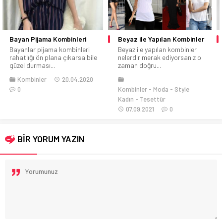
Beyaz ile Yapılan Kombinler
Büyük Beden Gece Kıyafetleri
Beyaz ile yapılan kombinler
Sizler de bilirsiniz ki bir bayan
nelerdir merak ediyorsanız o
için en önemli olan...
zaman doğru...
Kombinler
03.04.2020
0
Kombinler
Moda
Style
Kadın
Tesettür
07.09.2021
0
BİR YORUM YAZIN