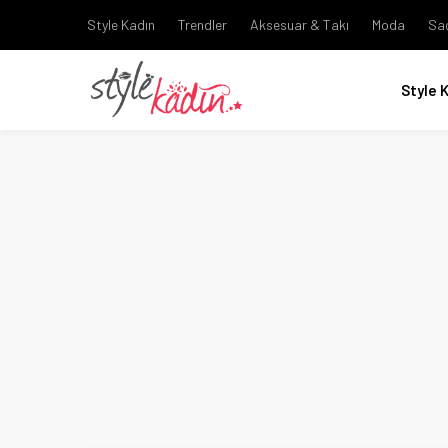
Style Kadın
Trendler
Aksesuar & Takı
Moda
Sa
Style 