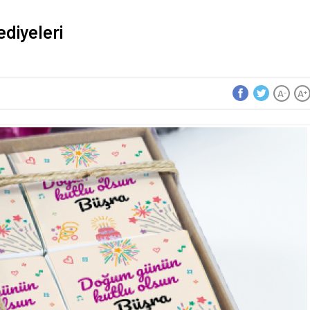
diyeleri
A
A
-
+