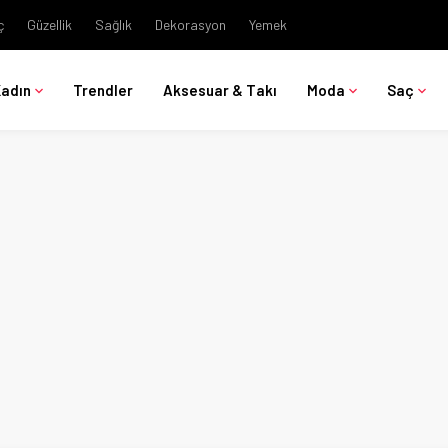
ç
Güzellik
Sağlık
Dekorasyon
Yemek
Kadın
Trendler
Aksesuar & Takı
Moda
Saç