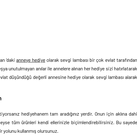
dan ’daki
anneye hediye
olarak sevgi lambası bir çok evlat tarafında
eşya unutulmayan anılar ile annelere alınan her hediye sizi hatırlatara
evlat düşündüğü değerli annesine hediye olarak sevgi lambası alara
n
iyorsanız hediyehanem tam aradığınız yerdir. Onun için aklına dah
deyse tüm ürünleri kendi ellerinizle biçimlendirebilirsiniz. Bu sayed
ir yolunu kullanmış olursunuz.