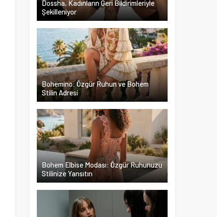
Dossha, Kadınların Geri Bildirimleriyle
Şekilleniyor
.
i
Bohemino: Özgür Ruhun ve Bohem
Stilin Adresi
m
ü
.
ş
Bohem Elbise Modası: Özgür Ruhunuzu
Stilinize Yansıtın