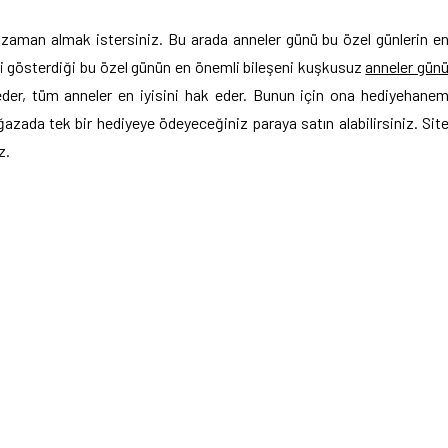
 zaman almak istersiniz. Bu arada anneler günü bu özel günlerin e
ini gösterdiği bu özel günün en önemli bileşeni kuşkusuz
anneler gün
k eder, tüm anneler en iyisini hak eder. Bunun için ona hediyehane
ğazada tek bir hediyeye ödeyeceğiniz paraya satın alabilirsiniz. Sit
z.