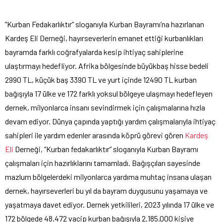
“Kurban Fedakarlıktır” sloganıyla Kurban Bayramı’na hazırlanan
Kardeş Eli Derneği, hayırseverlerin emanet ettiği kurbanlıkları
bayramda farklı coğrafyalarda kesip ihtiyaç sahiplerine
ulaştırmayı hedefliyor. Afrika bölgesinde büyükbaş hisse bedeli
2990 TL, küçük baş 3390 TL ve yurt içinde 12490 TL kurban
bağışıyla 17 ülke ve 172 farklı yoksul bölgeye ulaşmayı hedefleyen
dernek, milyonlarca insanı sevindirmek için çalışmalarına hızla
devam ediyor. Dünya çapında yaptığı yardım çalışmalarıyla ihtiyaç
sahipleri ile yardım edenler arasında köprü görevi gören
Kardeş
Eli
Derneği, “Kurban fedakarlıktır” sloganıyla Kurban Bayramı
çalışmaları için hazırlıklarını tamamladı. Bağışçıları sayesinde
mazlum bölgelerdeki milyonlarca yardıma muhtaç insana ulaşan
dernek, hayırseverleri bu yıl da bayram duygusunu yaşamaya ve
yaşatmaya davet ediyor. Dernek yetkilileri, 2023 yılında 17 ülke ve
172 bölgede 48.472 vacip kurban bağışıyla 2.185.000 kişiye