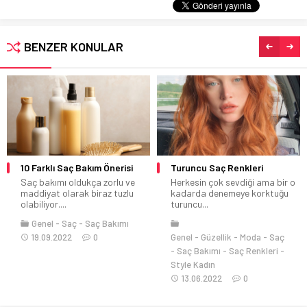
BENZER KONULAR
10 Farklı Saç Bakım Önerisi
Turuncu Saç Renkleri
Saç bakımı oldukça zorlu ve
Herkesin çok sevdiği ama bir o
maddiyat olarak biraz tuzlu
kadarda denemeye korktuğu
olabiliyor....
turuncu...
Genel
Saç
Saç Bakımı
19.09.2022
0
Genel
Güzellik
Moda
Saç
Saç Bakımı
Saç Renkleri
Style Kadın
13.06.2022
0