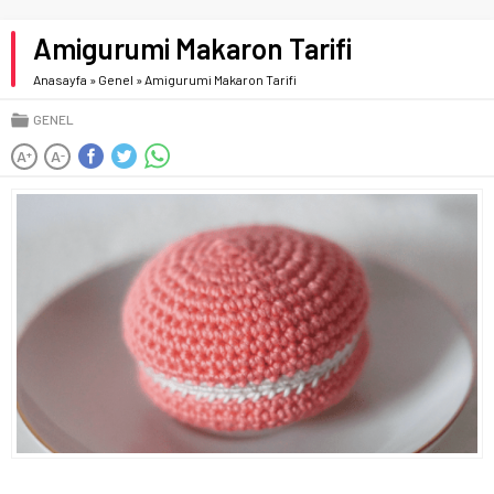
Amigurumi Makaron Tarifi
Anasayfa
»
Genel
»
Amigurumi Makaron Tarifi
GENEL
A
A
+
-