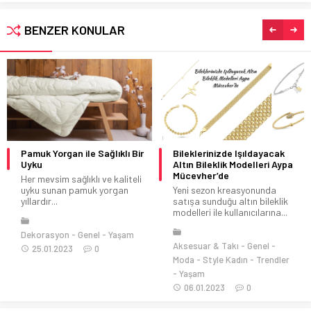
BENZER KONULAR
Pamuk Yorgan ile Sağlıklı Bir
Bileklerinizde Işıldayacak
Uyku
Altın Bileklik Modelleri Aypa
Mücevher’de
Her mevsim sağlıklı ve kaliteli
uyku sunan pamuk yorgan
Yeni sezon kreasyonunda
yıllardır...
satışa sunduğu altın bileklik
modelleri ile kullanıcılarına...
Dekorasyon
Genel
Yaşam
Aksesuar & Takı
Genel
25.01.2023
0
Moda
Style Kadın
Trendler
Yaşam
06.01.2023
0