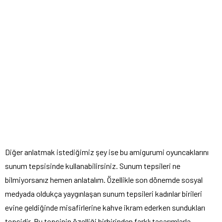
Diğer anlatmak istediğimiz şey ise bu amigurumi oyuncaklarını
sunum tepsisinde kullanabilirsiniz. Sunum tepsileri ne
bilmiyorsanız hemen anlatalım. Özellikle son dönemde sosyal
medyada oldukça yaygınlaşan sunum tepsileri kadınlar birileri
evine geldiğinde misafirlerine kahve ikram ederken sundukları
tepsidir. Bu tepsinin özelliği birbirinden farklı tasarımlarla