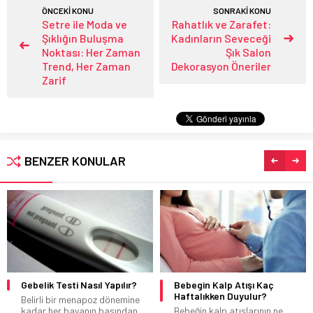
ÖNCEKİ KONU
SONRAKİ KONU
Setre ile Moda ve
Rahatlık ve Zarafet:
Şıklığın Buluşma
Kadınların Seveceği
Noktası: Her Zaman
Şık Salon
Trend, Her Zaman
Dekorasyon Öneriler
Zarif
BENZER KONULAR
Gebelik Testi Nasıl Yapılır?
Bebegin Kalp Atışı Kaç
Haftalıkken Duyulur?
Belirli bir menapoz dönemine
kadar her bayanın başından
Bebeğin kalp atışlarının ne