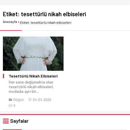
Etiket:
tesettürlü nikah elbiseleri
Anasayfa
»
Etiket: tesettürlü nikah elbiseleri
Tesettürlü Nikah Elbiseleri
Her sene değişmekte olan
tesettürlü nikah elbiseleri,
modada ayrı bir...
Düğün
04.04.2020
0
Sayfalar