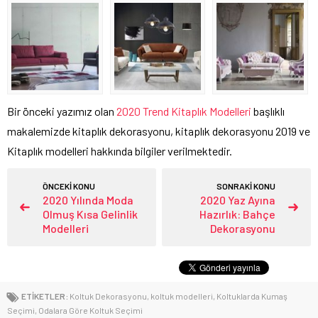
Bir önceki yazımız olan
2020 Trend Kitaplık Modelleri
başlıklı
makalemizde kitaplık dekorasyonu, kitaplık dekorasyonu 2019 ve
Kitaplık modelleri hakkında bilgiler verilmektedir.
ÖNCEKİ KONU
SONRAKİ KONU
2020 Yılında Moda
2020 Yaz Ayına
Olmuş Kısa Gelinlik
Hazırlık: Bahçe
Modelleri
Dekorasyonu
ETİKETLER:
Koltuk Dekorasyonu
,
koltuk modelleri
,
Koltuklarda Kumaş
Seçimi
,
Odalara Göre Koltuk Seçimi