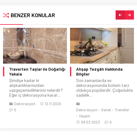
BENZER KONULAR
Ahşap Tezgâh Hakkında
Ev İçin Şömine Modelleri
Bilgiler
Evinizin tarzını değiştirmek
Son zamanlarda ev
istiyorsanız ya da yeni bir eve
dekorasyonunda bohem tarz
taşınacaksınız...
oldukça popülerdir. Çoğunlukla
sadelik...
Dekorasyon
Genel
Trendler
21.10.2022
0
Dekorasyon
Genel
Trendler
Yaşam
09.03.2023
0