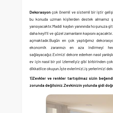
Dekorasyon
çok önemli ve sistemli bir iştir gel
bu konuda uzman kişilerden destek almamız şar
yansıyacaktır.Maddi kaybın yanınında hoşunuza gi
daha keyifli ve güzel zamanların kapısını açacaktır
açmaktadır.Bugün en çok yaptığımız dekorasyon 
ekonomik zararınızı en aza indirmeyi hede
sağlayacağız.Evimizi dekore ederken nasıl yanlışlı
ev için nasıl bir yol izlemeliyiz gibi birbirinden
dikkatlice okuyun.İşte evlerimizi,iş yerlerimizi d
1)Zevkler ve renkler tartışılmaz sizin beğen
zorunda değilsiniz.Zevkinizin yolunda gidi doğr