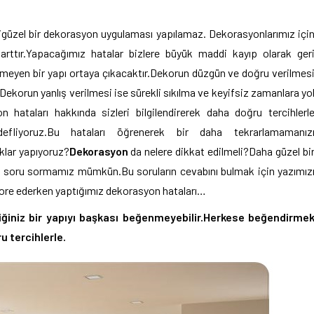
işigüzel bir dekorasyon uygulaması yapılamaz. Dekorasyonlarımız içi
ttır.Yapacağımız hatalar bizlere büyük maddi kayıp olarak ger
tmeyen bir yapı ortaya çıkacaktır.Dekorun düzgün ve doğru verilmes
.Dekorun yanlış verilmesi ise sürekli sıkılma ve keyifsiz zamanlara yo
hataları hakkında sizleri bilgilendirerek daha doğru tercihlerl
fliyoruz.Bu hataları öğrenerek bir daha tekrarlamamanız
klar yapıyoruz?
Dekorasyon
da nelere dikkat edilmeli?Daha güzel bi
 çok soru sormamız mümkün.Bu soruların cevabını bulmak için yazımız
ekore ederken yaptığımız dekorasyon hataları…
diğiniz bir yapıyı başkası beğenmeyebilir.Herkese beğendirme
u tercihlerle.