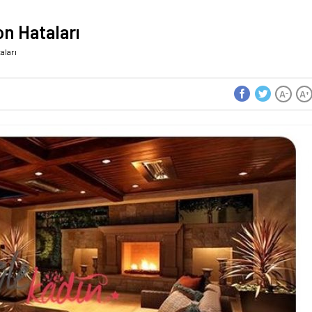
n Hataları
aları
A
A
-
+