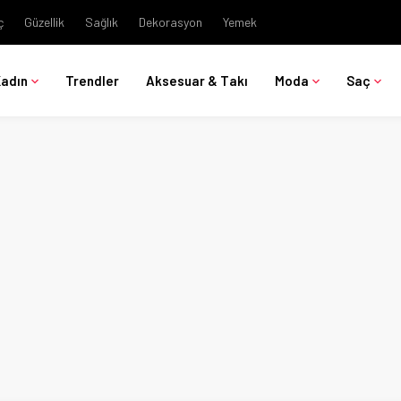
ç
Güzellik
Sağlık
Dekorasyon
Yemek
Kadın
Trendler
Aksesuar & Takı
Moda
Saç