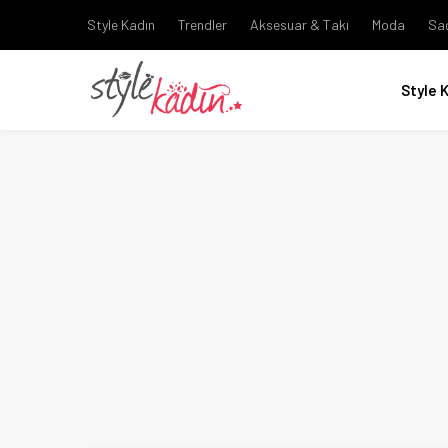
Style Kadın
Trendler
Aksesuar & Takı
Moda
Sa
Style 