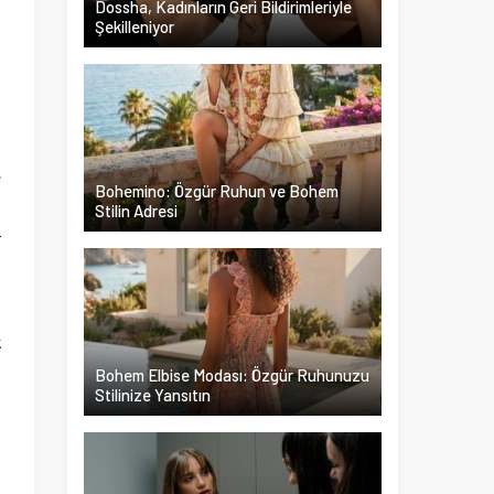
Dossha, Kadınların Geri Bildirimleriyle
Şekilleniyor
n
i
i
l
e
Bohemino: Özgür Ruhun ve Bohem
ı
Stilin Adresi
r
ı
k
Bohem Elbise Modası: Özgür Ruhunuzu
Stilinize Yansıtın