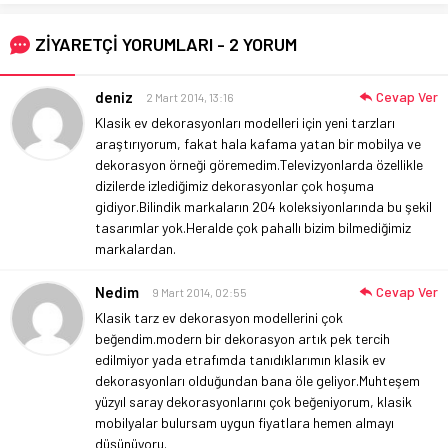
ZİYARETÇİ YORUMLARI - 2 YORUM
deniz
Cevap Ver
2 Mart 2014, 13:16
Klasik ev dekorasyonları modelleri için yeni tarzları
araştırıyorum, fakat hala kafama yatan bir mobilya ve
dekorasyon örneği göremedim.Televizyonlarda özellikle
dizilerde izlediğimiz dekorasyonlar çok hoşuma
gidiyor.Bilindik markaların 204 koleksiyonlarında bu şekil
tasarımlar yok.Heralde çok pahallı bizim bilmediğimiz
markalardan.
Nedim
Cevap Ver
9 Mart 2014, 02:55
Klasik tarz ev dekorasyon modellerini çok
beğendim.modern bir dekorasyon artık pek tercih
edilmiyor yada etrafımda tanıdıklarımın klasik ev
dekorasyonları olduğundan bana öle geliyor.Muhteşem
yüzyıl saray dekorasyonlarını çok beğeniyorum, klasik
mobilyalar bulursam uygun fiyatlara hemen almayı
düşünüyoru.