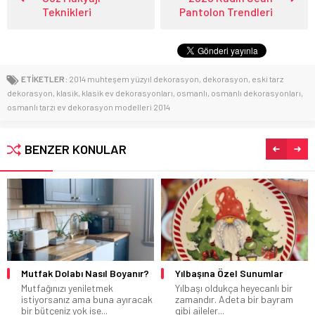
Teknikleri
Pantolon Trendleri
ETİKETLER:
2014 muhteşem yüzyıl dekorasyon
,
dekorasyon
,
eski tarz
dekorasyon
,
klasik
,
klasik ev dekorasyonları
,
osmanlı
,
osmanlı dekorasyonları
,
osmanlı tarzı ev dekorasyon modelleri 2014
BENZER KONULAR
k Dolabı Nasıl Boyanır?
Yılbaşına Özel Sunumlar
2020-2
ve Fiya
ğınızı yeniletmek
Yılbaşı oldukça heyecanlı bir
orsanız ama buna ayıracak
zamandır. Adeta bir bayram
Güzel b
tçeniz yok ise...
gibi aileler...
sizlerle