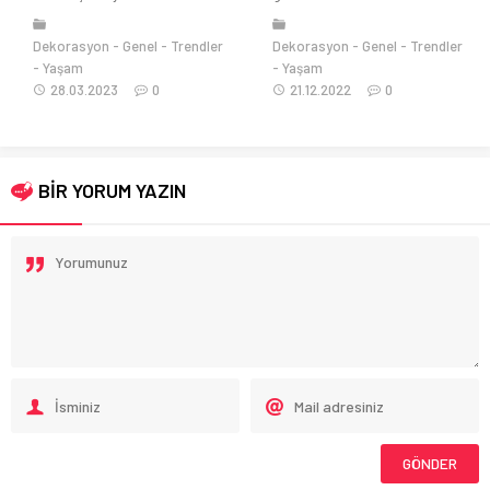
önemli..
Deko
rasyon
Genel
Trendler
Dekorasyon
Genel
Trendler
1
am
Yaşam
03.2023
0
21.12.2022
0
BİR YORUM YAZIN