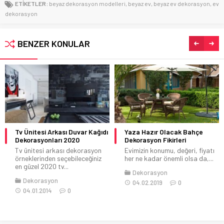
ETİKETLER:
beyaz dekorasyon modelleri
,
beyaz ev
,
beyaz ev dekorasyon
,
ev
dekorasyon
BENZER KONULAR
Tv Ünitesi Arkası Duvar Kağıdı
Yaza Hazır Olacak Bahçe
Dekorasyonları 2020
Dekorasyon Fikirleri
Tv ünitesi arkası dekorasyon
Evimizin konumu, değeri, fiyatı
örneklerinden seçebileceğiniz
her ne kadar önemli olsa da,...
en güzel 2020 tv...
Dekorasyon
Dekorasyon
04.02.2019
0
04.01.2014
0