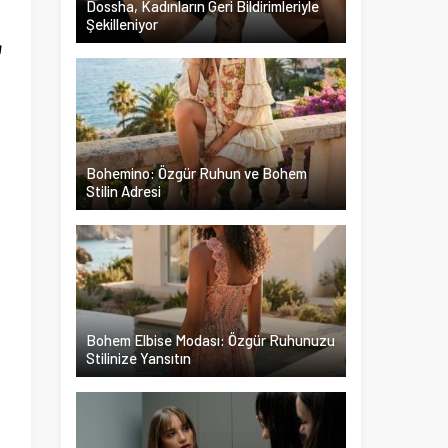
Dossha, Kadınların Geri Bildirimleriyle
Şekilleniyor
a
.
u
Bohemino: Özgür Ruhun ve Bohem
Stilin Adresi
Bohem Elbise Modası: Özgür Ruhunuzu
Stilinize Yansıtın