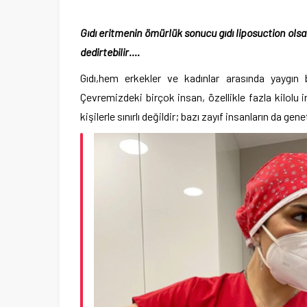
Gıdı eritmenin ömürlük sonucu gıdı liposuction olsa
dedirtebilir….
Gıdı,hem erkekler ve kadınlar arasında yaygın 
Çevremizdeki birçok insan, özellikle fazla kilolu i
kişilerle sınırlı değildir; bazı zayıf insanların da genet