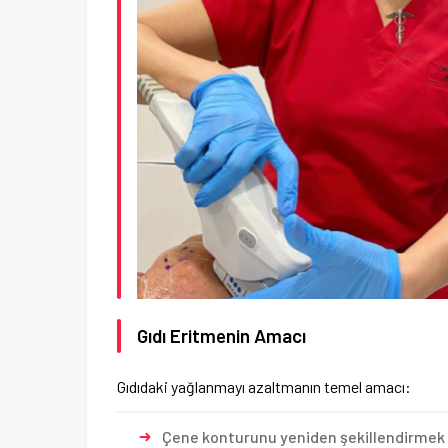
Gıdı Eritmenin Amacı
Gıdıdaki yağlanmayı azaltmanın temel amacı:
Çene konturunu yeniden şekillendirmek