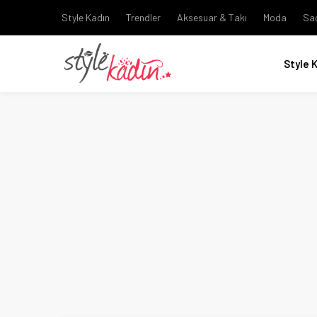
Style Kadın
Trendler
Aksesuar & Takı
Moda
Sa
Style 