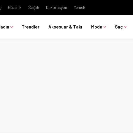
ç
Güzellik
Sağlık
Dekorasyon
Yemek
Kadın
Trendler
Aksesuar & Takı
Moda
Saç