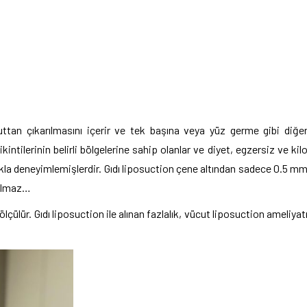
uttan çıkarılmasını içerir ve tek başına veya yüz germe gibi diğe
rikintilerinin belirli bölgelerine sahip olanlar ve diyet, egzersiz ve kil
lıkla deneyimlemişlerdir. Gıdı liposuction çene altından sadece 0.5 m
 kalmaz…
çülür. Gıdı liposuction ile alınan fazlalık, vücut liposuction ameliyat