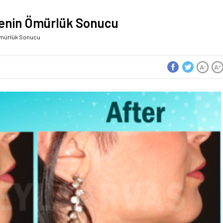
tmenin Ömürlük Sonucu
 Ömürlük Sonucu
A
A
-
+