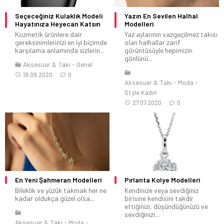
Seçeceğiniz Kulaklık Modeli
Yazın En Sevilen Halhal
Hayatınıza Heyecan Katsın
Modelleri
Kozmetik ürünlere dair
Yaz aylarının vazgeçilmez takısı
gereksinimlerinizi en iyi biçimde
olan halhallar zarif
karşılama anlamında sizlerin...
görüntüsüyle hepimizin
gönlünü...
Aksesuar & Takı
Genel
19.09.2020
0
Aksesuar & Takı
Moda
Style Kadın
27.07.2020
0
En Yeni Şahmeran Modelleri
Pırlanta Kolye Modelleri
Bileklik ve yüzük takmak her ne
Kendinize veya sevdiğiniz
kadar oldukça güzel olsa...
birisine kendisini takdir
ettiğinizi, düşündüğünüzü ve
sevdiğinizi...
Aksesuar & Takı
Moda