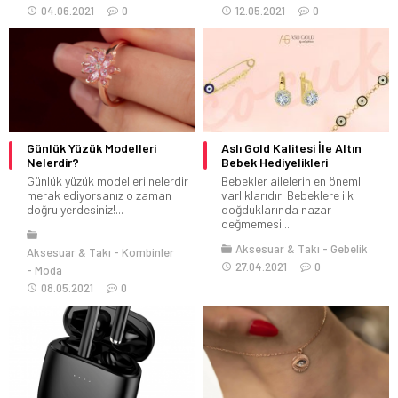
04.06.2021
0
12.05.2021
0
Günlük Yüzük Modelleri
Aslı Gold Kalitesi İle Altın
Nelerdir?
Bebek Hediyelikleri
Günlük yüzük modelleri nelerdir
Bebekler ailelerin en önemli
merak ediyorsanız o zaman
varlıklarıdır. Bebeklere ilk
doğru yerdesiniz!...
doğduklarında nazar
değmemesi...
Aksesuar & Takı
Gebelik
Aksesuar & Takı
Kombinler
27.04.2021
0
Moda
08.05.2021
0