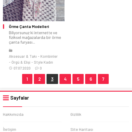
Örme Çanta Modelleri
Biliyorsunuz ki internette ve
fiziksel mağazalarda bir örme
çanta furyası...
Aksesuar & Takı
Kombinler
Örgü & Elişi
Style Kadın
07.07.2020
0
1
2
3
4
5
6
7
Sayfalar
Hakkımızda
Gizlilik
İletişim
Site Haritası