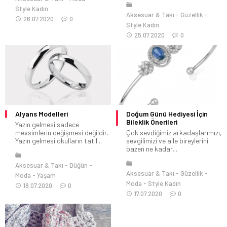
Style Kadın
Aksesuar & Takı
Güzellik
26.07.2020
0
Style Kadın
25.07.2020
0
Alyans Modelleri
Doğum Günü Hediyesi İçin
Bileklik Önerileri
Yazın gelmesi sadece
mevsimlerin değişmesi değildir.
Çok sevdiğimiz arkadaşlarımızı,
Yazın gelmesi okulların tatil...
sevgilimizi ve aile bireylerini
bazen ne kadar...
Aksesuar & Takı
Düğün
Aksesuar & Takı
Güzellik
Moda
Yaşam
Moda
Style Kadın
18.07.2020
0
17.07.2020
0