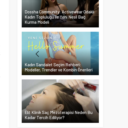
Dossha Community: Activewear Odaklı
Kadın Topluluğu ile Yeni Nesil Bağ
Kurma Modeli
i
.
k
Kadın Sandalet Seçim Rehberi:
Modeller, Trendler ve Kombin Önerileri
k
i
a
Elit Klinik Saç Mezoterapisi Neden Bu
a
Kadar Tercih Ediliyor?