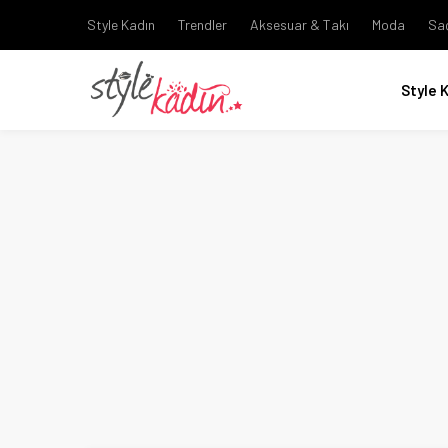
Style Kadın
Trendler
Aksesuar & Takı
Moda
Sa
Style 