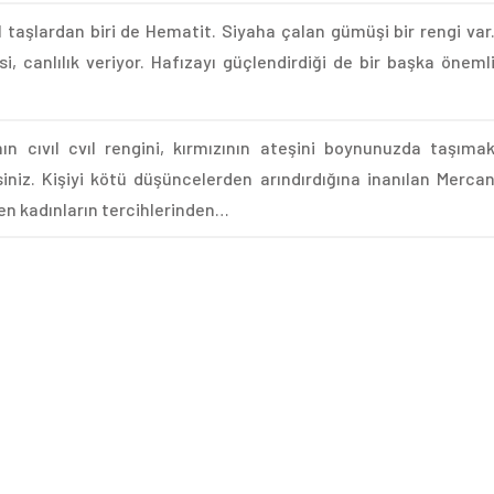
 taşlardan biri de Hematit. Siyaha çalan gümüşi bir rengi var
i, canlılık veriyor. Hafızayı güçlendirdiği de bir başka öneml
nın cıvıl cvıl rengini, kırmızının ateşini boynunuzda taşıma
siniz. Kişiyi kötü düşüncelerden arındırdığına inanılan Merca
yen kadınların tercihlerinden…