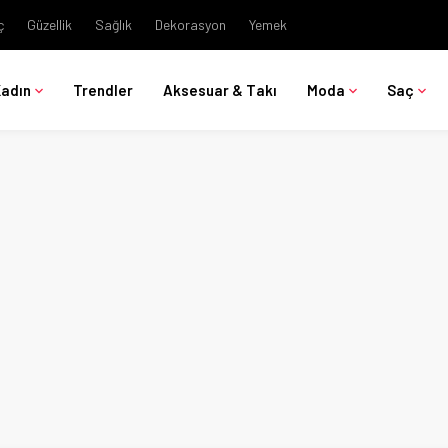
ç
Güzellik
Sağlık
Dekorasyon
Yemek
Kadın
Trendler
Aksesuar & Takı
Moda
Saç