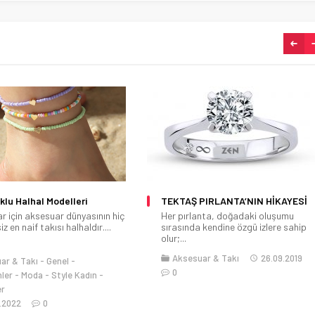
Ş PIRLANTA’NIN HİKAYESİ
Saç Bandı Modelleri Nedir?
rlanta, doğadaki oluşumu
Saç bandı modelleri nelerdir merak
nda kendine özgü izlere sahip
ediyorsanız o zaman doğru
yerdesiniz!...
esuar & Takı
26.09.2019
Aksesuar & Takı
Saç
Saç
Modelleri
17.07.2021
0