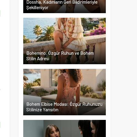
Dossha, Kadınların Geri Bildirimleriyle
Şekilleniyor
l
,
Bohemino: Özgür Ruhun ve Bohem
Stilin Adresi
.
i
i
e
Bohem Elbise Modası: Özgür Ruhunuzu
Stilinize Yansıtın