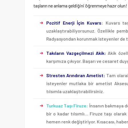
taşların ne anlama geldiğini öğrenmeye hazır olun!
Pozitif Enerji İçin Kuvars
:
Kuvars taşı
uzaklaştırabiliyorsunuz. Özellikle pem
Radyasyondan korunmak isteyenler de ter
Takıların Vazgeçilmezi Akik:
Akik özell
karşımıza çıkıyor. Başarı ve cesaret duyg
Stresten Arındıran Ametist:
Tam olarak 
isteyenler mutlaka bir ametist Aksesu
tılsımla uzaklaştırabilirsiniz.
Turkuaz Taşı Firuze:
İnsanın bakmaya do
bir o kadar tılsımlı… Firuze taşı olara
hemen renk değiştiriyor. Kısacası, haberc