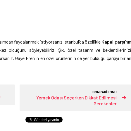
lsımdan faydalanmak istiyorsanız İstanbul’da özellikle
Kapalıçarşı
’nı
z olduğunu söyleyebiliriz. Şık, özel tasarım ve beklentileriniz
rsanız, Gaye Eren’in en özel ürünlerinin de yer bulduğu çarşıyı bir a
SONRAKİ KONU
?
Yemek Odası Seçerken Dikkat Edilmesi
Gerekenler