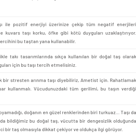
 ile pozitif enerjiyi üzerinize çekip tüm negatif enerjiler
be kuvars taşı korku, öfke gibi kötü duyguları uzaklaştırıyor
cihini bu taştan yana kullanabilir.
ikle takı tasarımlarında sıkça kullanılan bir doğal taş olara
uları için bu taşı tercih etmelisiniz.
bir stresten arınma taşı diyebiliriz, Ametist için. Rahatlama
ar kullanmalı. Vücudunuzdaki tüm gerilimi, bu taşın verdiğ
yamadığı, doğanın en güzel renklerinden biri turkuaz… Taşı d
k da bildiğimiz bu doğal taş, vücutta bir dengesizlik olduğund
i bir taş olmasıyla dikkat çekiyor ve oldukça ilgi görüyor.