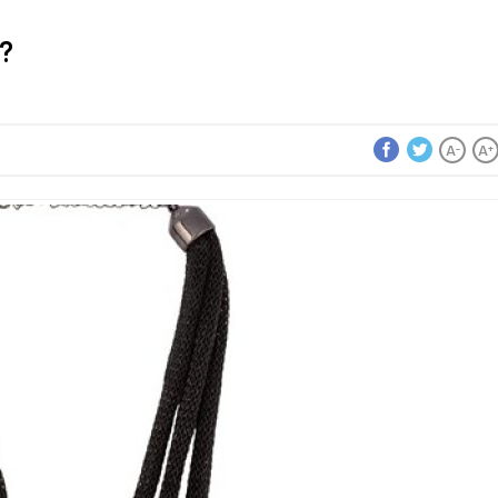
r?
A
A
-
+