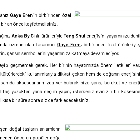
sanız
Gaye Eren
’in birbirinden özel
 bir an önce keşfetmelisiniz.
ağınız
Anka By G
’nin ürünleriyle
Feng Shui
enerjisini yaşamınıza dahi
usunda uzman olan tasarımcı
Gaye Eren
, birbirinden özel ürünleriyle
ketin, şansın sembollerini yaşamınıza katmaya devam ediyor.
yip geçmemek gerek. Her birinin hayatımızda önemli etkileri var
kültürlerdeki kullanımlarıyla dikkat çeken hem de doğanın enerjisin
yaşamda aksesuarlarımızda yer bularak bize şans, bereket ve enerj
al taş yüzükten yana seçim yapın; isterseniz evinizin bir köşesin
i kısa bir süre sonra siz de fark edeceksiniz.
şen doğal taşların anlamlarını
çmeden önce en popüler doğal