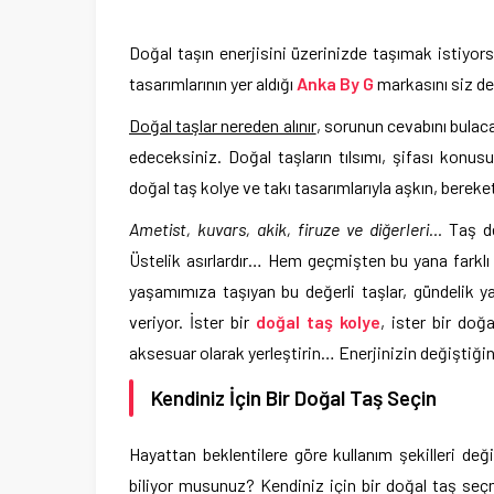
Doğal taşın enerjisini üzerinizde taşımak istiyor
tasarımlarının yer aldığı
Anka By G
markasını siz de
Doğal taşlar nereden alınır
, sorunun cevabını bulac
edeceksiniz. Doğal taşların tılsımı, şifası kon
doğal taş kolye ve takı tasarımlarıyla aşkın, bere
Ametist, kuvars, akik, firuze ve diğerleri…
Taş de
Üstelik asırlardır… Hem geçmişten bu yana farklı 
yaşamımıza taşıyan bu değerli taşlar, gündelik 
veriyor. İster bir
doğal taş kolye
, ister bir doğ
aksesuar olarak yerleştirin… Enerjinizin değiştiğin
Kendiniz İçin Bir Doğal Taş Seçin
Hayattan beklentilere göre kullanım şekilleri deği
biliyor musunuz? Kendiniz için bir doğal taş se