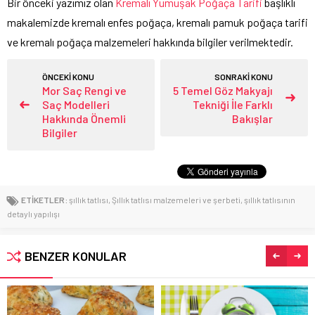
Bir önceki yazımız olan
Kremalı Yumuşak Poğaça Tarifi
başlıklı
makalemizde kremalı enfes poğaça, kremalı pamuk poğaça tarifi
ve kremalı poğaça malzemeleri hakkında bilgiler verilmektedir.
ÖNCEKİ KONU
SONRAKİ KONU
Mor Saç Rengi ve
5 Temel Göz Makyajı
Saç Modelleri
Tekniği İle Farklı
Hakkında Önemli
Bakışlar
Bilgiler
ETİKETLER:
şıllık tatlısı
,
Şıllık tatlısı malzemeleri ve şerbeti
,
şıllık tatlısının
detaylı yapılışı
BENZER KONULAR