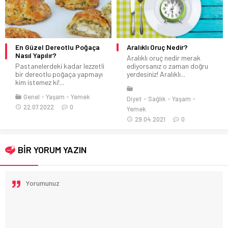
En Güzel Dereotlu Poğaça
Aralıklı Oruç Nedir?
Nasıl Yapılır?
Aralıklı oruç nedir merak
Pastanelerdeki kadar lezzetli
ediyorsanız o zaman doğru
bir dereotlu poğaça yapmayı
yerdesiniz! Aralıklı...
kim istemez ki!...
Genel
Yaşam
Yemek
Diyet
Sağlık
Yaşam
22.07.2022
0
Yemek
29.04.2021
0
BİR YORUM YAZIN