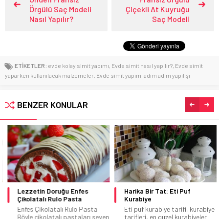
Örgülü Saç Modeli
Çiçekli At Kuyruğu
Nasıl Yapılır?
Saç Modeli
ETİKETLER:
evde kolay simit yapımı
,
Evde simit nasıl yapılır?
,
Evde simit
yaparken kullanılacak malzemeler
,
Evde simit yapımı adım adım yapılışı
BENZER KONULAR
Lezzetin Doruğu Enfes
Harika Bir Tat: Eti Puf
Çikolatalı Rulo Pasta
Kurabiye
Enfes Çikolatalı Rulo Pasta
Eti puf kurabiye tarifi, kurabiye
Böyle çikolatalı pastaları seven
tarifleri, en güzel kurabiyeler