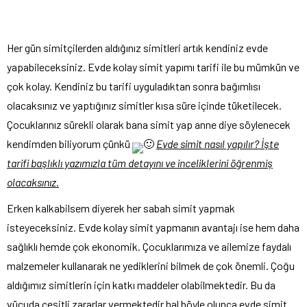
Her gün simitçilerden aldığınız simitleri artık kendiniz evde
yapabileceksiniz. Evde kolay simit yapımı tarifi ile bu mümkün ve
çok kolay. Kendiniz bu tarifi uyguladıktan sonra bağımlısı
olacaksınız ve yaptığınız simitler kısa süre içinde tüketilecek.
Çocuklarınız sürekli olarak bana simit yap anne diye söylenecek
kendimden biliyorum çünkü
🙂
Evde simit nasıl yapılır? İşte
tarifi başlıklı yazımızla tüm detayını ve inceliklerini öğrenmiş
olacaksınız.
Erken kalkabilsem diyerek her sabah simit yapmak
isteyeceksiniz. Evde kolay simit yapmanın avantajı ise hem daha
sağlıklı hemde çok ekonomik. Çocuklarımıza ve ailemize faydalı
malzemeler kullanarak ne yediklerini bilmek de çok önemli. Çoğu
aldığımız simitlerin için katkı maddeler olabilmektedir. Bu da
vücuda çeşitli zararlar vermektedir hal böyle olunca evde simit