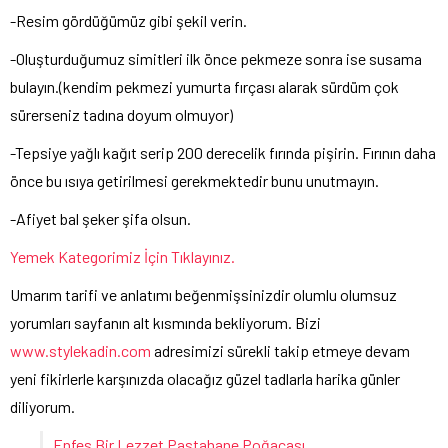
-Resim gördüğümüz gibi şekil verin.
-Oluşturduğumuz simitleri ilk önce pekmeze sonra ise susama
bulayın.(kendim pekmezi yumurta fırçası alarak sürdüm çok
sürerseniz tadına doyum olmuyor)
-Tepsiye yağlı kağıt serip 200 derecelik fırında pişirin. Fırının daha
önce bu ısıya getirilmesi gerekmektedir bunu unutmayın.
-Afiyet bal şeker şifa olsun.
Yemek Kategorimiz İçin Tıklayınız.
Umarım tarifi ve anlatımı beğenmişsinizdir olumlu olumsuz
yorumları sayfanın alt kısmında bekliyorum. Bizi
www.stylekadin.com
adresimizi sürekli takip etmeye devam
yeni fikirlerle karşınızda olacağız güzel tadlarla harika günler
diliyorum.
Enfes Bir Lezzet Pastahane Poğaçası