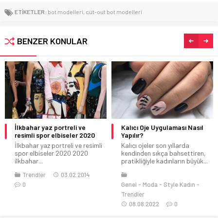
ETİKETLER:
bot modelleri
,
cut-out bot modelleri
BENZER KONULAR
İlkbahar yaz portreli ve
Kalıcı Oje Uygulaması Nasıl
resimli spor elbiseler 2020
Yapılır?
İlkbahar yaz portreli ve resimli
Kalıcı ojeler son yıllarda
spor elbiseler 2020 2020
kendinden sıkça bahsettiren,
ilkbahar...
pratikliğiyle kadınların büyük...
Trendler
03.02.2014
0
Genel
Moda
Style Kadın
Trendler
08.08.2022
0