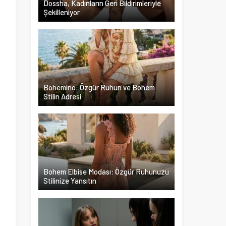
Dossha, Kadınların Geri Bildirimleriyle
Şekilleniyor
f
f
ı
.
n
Bohemino: Özgür Ruhun ve Bohem
k
Stilin Adresi
Bohem Elbise Modası: Özgür Ruhunuzu
Stilinize Yansıtın