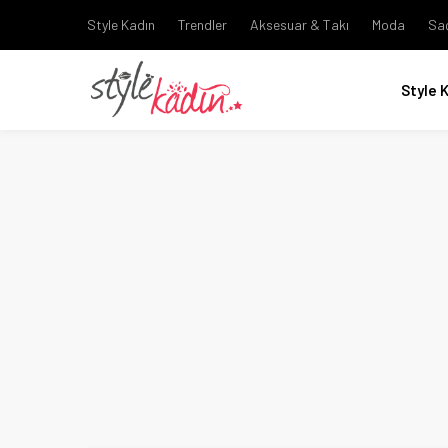
Style Kadın
Trendler
Aksesuar & Takı
Moda
Sa
Style 