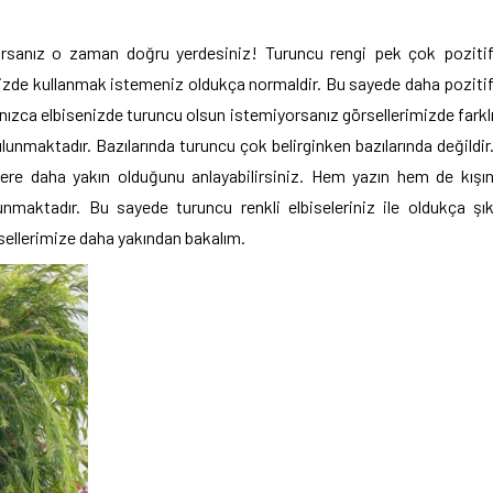
orsanız o zaman doğru yerdesiniz! Turuncu rengi pek çok poziti
nizde kullanmak istemeniz oldukça normaldir. Bu sayede daha poziti
lnızca elbisenizde turuncu olsun istemiyorsanız görsellerimizde farkl
unmaktadır. Bazılarında turuncu çok belirginken bazılarında değildir
zlere daha yakın olduğunu anlayabilirsiniz. Hem yazın hem de kışı
unmaktadır. Bu sayede turuncu renkli elbiseleriniz ile oldukça şı
sellerimize daha yakından bakalım.