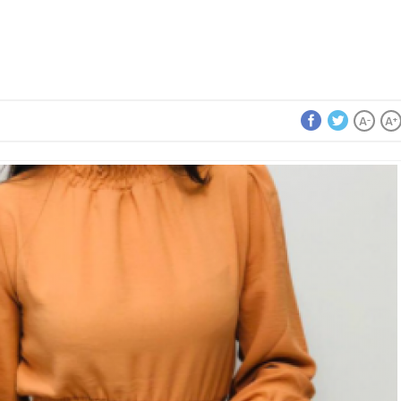
A
A
-
+