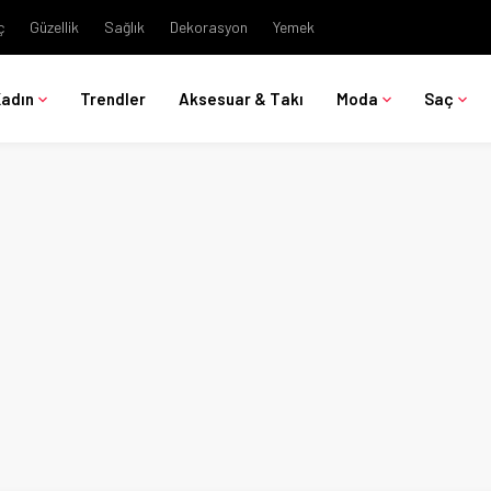
ç
Güzellik
Sağlık
Dekorasyon
Yemek
Kadın
Trendler
Aksesuar & Takı
Moda
Saç