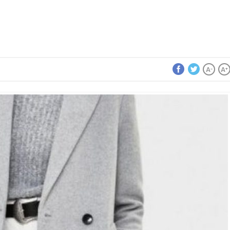
A
A
-
+