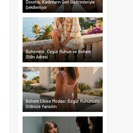
Dossha, Kadınların Geri Bildirimleriyle
Şekilleniyor
i
a
z
e
Bohemino: Özgür Ruhun ve Bohem
Stilin Adresi
4
i
n
e
Bohem Elbise Modası: Özgür Ruhunuzu
Stilinize Yansıtın
e