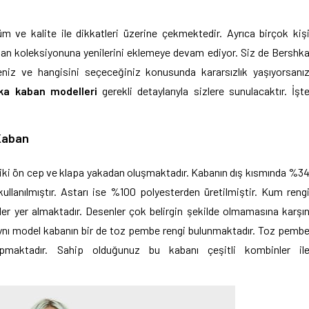
 ve kalite ile dikkatleri üzerine çekmektedir. Ayrıca birçok kiş
aban koleksiyonuna yenilerini eklemeye devam ediyor. Siz de Bershk
niz ve hangisini seçeceğiniz konusunda kararsızlık yaşıyorsanı
ka kaban modelleri
gerekli detaylarıyla sizlere sunulacaktır. İşt
Kaban
 iki ön cep ve klapa yakadan oluşmaktadır. Kabanın dış kısmında %3
llanılmıştır. Astarı ise %100 polyesterden üretilmiştir. Kum reng
er yer almaktadır. Desenler çok belirgin şekilde olmamasına karşı
 aynı model kabanın bir de toz pembe rengi bulunmaktadır. Toz pemb
maktadır. Sahip olduğunuz bu kabanı çeşitli kombinler il