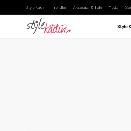
Style Kadın
Trendler
Aksesuar & Takı
Moda
Sa
Style 