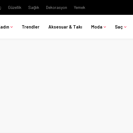
ç
Güzellik
Sağlık
Dekorasyon
Yemek
Kadın
Trendler
Aksesuar & Takı
Moda
Saç