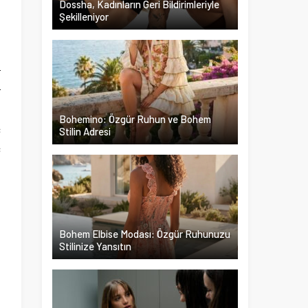
Dossha, Kadınların Geri Bildirimleriyle
Şekilleniyor
h
n
r
r
.
Bohemino: Özgür Ruhun ve Bohem
ç
Stilin Adresi
ç
Bohem Elbise Modası: Özgür Ruhunuzu
Stilinize Yansıtın