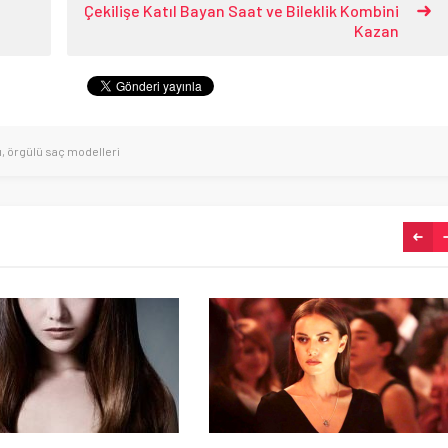
Çekilişe Katıl Bayan Saat ve Bileklik Kombini
Kazan
ı
,
örgülü saç modelleri