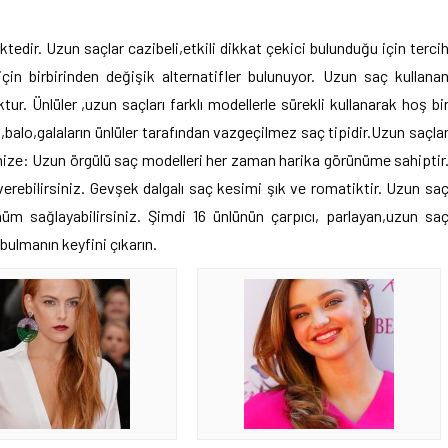
tedir. Uzun saçlar cazibeli,etkili dikkat çekici bulunduğu için terci
in birbirinden değişik alternatifler bulunuyor. Uzun saç kullana
r. Ünlüler ,uzun saçları farklı modellerle sürekli kullanarak hoş bi
,balo,galaların ünlüler tarafından vazgeçilmez saç tipidir.Uzun saçla
imize: Uzun örgülü saç modelleri her zaman harika görünüme sahiptir
erebilirsiniz. Gevşek dalgalı saç kesimi şık ve romatiktir. Uzun sa
m sağlayabilirsiniz. Şimdi 16 ünlünün çarpıcı, parlayan,uzun sa
bulmanın keyfini çıkarın.