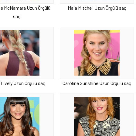
ne McNamara Uzun Örgülü
Maia Mitchell Uzun Örgülü saç
saç
 Lively Uzun Örgülü saç
Caroline Sunshine Uzun Örgülü saç