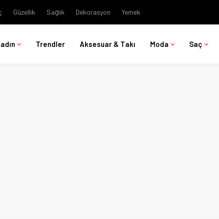
ç
Güzellik
Sağlık
Dekorasyon
Yemek
Kadın
Trendler
Aksesuar & Takı
Moda
Saç