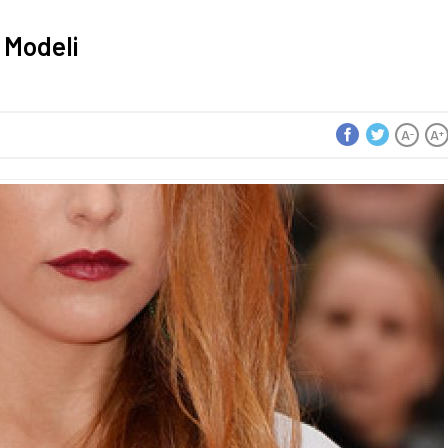
ç Modeli
A
A
-
+