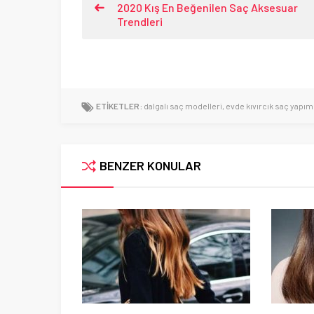
2020 Kış En Beğenilen Saç Aksesuar
Trendleri
ETİKETLER:
dalgalı saç modelleri
,
evde kıvırcık saç yapım
BENZER KONULAR