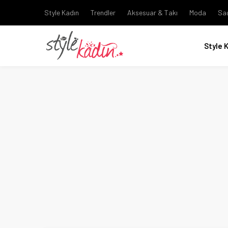
Style Kadın
Trendler
Aksesuar & Takı
Moda
Sa
Style 