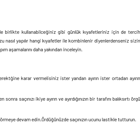
 birlikte kullanabilceğiniz gibi günlük kıyafetleriniz için de terci
 nasıl yapılır hangi kıyafetler ile kombinlenir diyenlerdenseniz sizi
pım aşamalarını daha yakından inceleyin.
gerektğine karar vermelisiniz ister yandan ayırın ister ortadan ayırı
 sonra saçınızı ikiye ayırın ve ayırdığınızın bir tarafını balıksırtı örg
örmeye devam edin.Ördüğünüzde saçınızın ucunu lastikle tutturun.