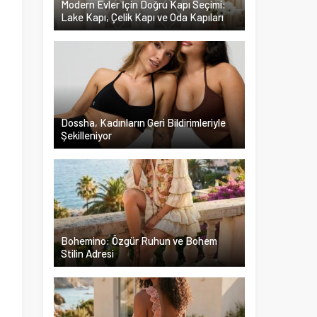
Modern Evler İçin Doğru Kapı Seçimi:
Lake Kapı, Çelik Kapı ve Oda Kapıları
h
n
Dossha, Kadınların Geri Bildirimleriyle
Şekilleniyor
n
ü
Bohemino: Özgür Ruhun ve Bohem
Stilin Adresi