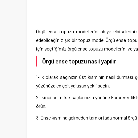
Örgü ense topuzu modellerini abiye elbiselerinizle
edebilceğiniz şık bir topuz modeliÖrgü ense topuzu
için seçtiğimiz örgü ense topuzu modellerini ve ya
Örgü ense topuzu nasıl yapılır
1-ilk olarak saçınızın üst kısmının nasıl durması 
yüzünüze en çok yakışan şekli seçin.
2-İkinci adım ise saçlarınızın yönüne karar verdikten
örün.
3-Ense kısmına gelmeden tam ortada normal örgü 