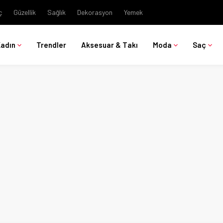
ç
Güzellik
Sağlık
Dekorasyon
Yemek
Kadın
Trendler
Aksesuar & Takı
Moda
Saç