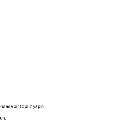
ensede bir topuz yapın
run.