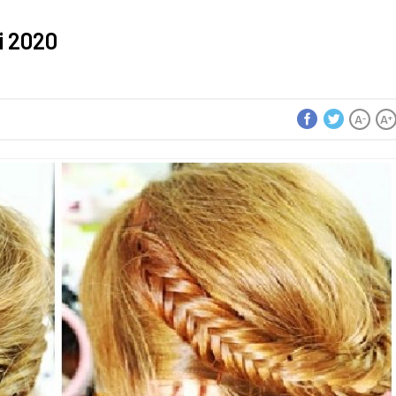
i 2020
A
A
-
+