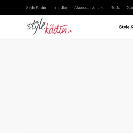
Style Kadın
Trendler
Aksesuar & Takı
Moda
Sa
Style 