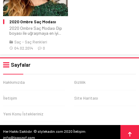
2020 Ombre Saç Modası
2020 Ombre Saç Modası Dip
boyası ile uğraşmaya en iyi...
Saç
Saç Renkleri
04.02.2014
0
Sayfalar
Hakkımızda
Gizlilik
İletişim
Site Haritası
Yeni Konu İstekleriniz
Her Hakkı Saklıdır. © stylekadin.com 2020 İletişim:
info@logozof.com