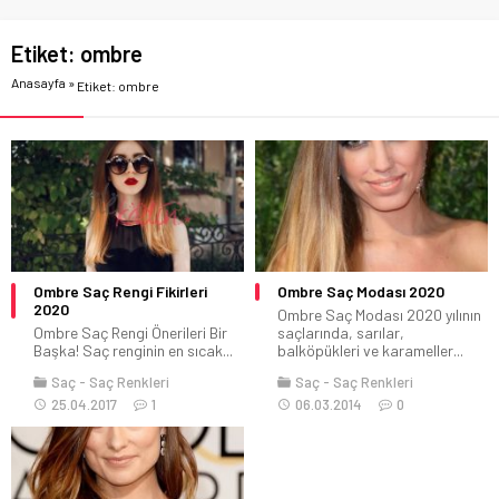
Etiket:
ombre
Anasayfa
»
Etiket: ombre
Ombre Saç Rengi Fikirleri
Ombre Saç Modası 2020
2020
Ombre Saç Modası 2020 yılının
Ombre Saç Rengi Önerileri Bir
saçlarında, sarılar,
Başka! Saç renginin en sıcak...
balköpükleri ve karameller...
Saç
Saç Renkleri
Saç
Saç Renkleri
25.04.2017
1
06.03.2014
0