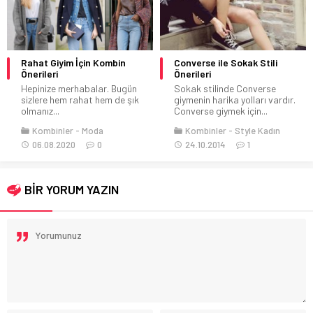
Rahat Giyim İçin Kombin
Converse ile Sokak Stili
Önerileri
Önerileri
Hepinize merhabalar. Bugün
Sokak stilinde Converse
sizlere hem rahat hem de şık
giymenin harika yolları vardır.
olmanız...
Converse giymek için...
Kombinler
Moda
Kombinler
Style Kadın
06.08.2020
0
24.10.2014
1
BİR YORUM YAZIN