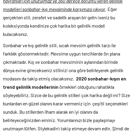
hayranları için unutulmaz ve 360 derece görüntü veren gelinlik
modelleri sonbahar-kış mevsiminde karşımıza çıkıyor
. Eğer
gerçekten stil, zerafet ve sadelik arayan bir gelin iseniz bu
koleksiyonda kendinize çok harika bir gelinlik modeli
bulacaksınız.
Sonbahar ve kış gelinlik stili, sıcak mevsim gelinlik tarzı ile
farklılık göstermektedir. Mevsime uygun tercihlerde ön plana
çıkmaktadır. Kış ve sonbahar mevsiminin aylarından birinde
dünya evine girecekseniz stilinizi ona göre belirleyerek gelinlik
modasını da takip etmiş olacaksınız.
2020 sonbahar-kışın en
trend gelinlik modellerinin
örnekleri olduğunu rahatlıkla
söyleyebiliriz. Sizce de bu gelinlik stilleri çok harika değil mi? Size
bunlardan en güzel olanını karar vermeniz için çeşitli seçenekleri
sunduk. Bu stillerden ilham alarak en iyi olanını da
belirleyeceğinizden eminiz. Yorumlarınızı bizle paylaşmayı
unutmayın lütfen. Stylekadin’ı takip etmeye devam edin. Şimdi de