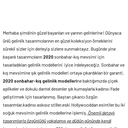
Merhaba şimdinin güzel bayanları ve yarının gelinlerine! Dünyaca
ünlü gelinlik tasarımcılarının en güzel koleksiyon örneklerini
sürekli sizler için derleyip sizlere sunmaktayız. Bugünde yine
başarılı tasarımcıların
2020
sonbahar-kış mevsimi için
tasarladıkları gelinlik modellerini iyice irdeleyeceğiz. Sonbahar ve
kış mevsimine şık gelinlik modelleri ortaya çıkardıkları bir garanti.
2020 sonbahar-kış gelinlik modelleri
ne baktığımızda çiçek
aplikeler ve dokulu dantel desenler şık kumaşlarla kadınsı ifade
geliştirmek için tasarlanmış. Baştan çıkarıcı özgün
tasarımlar,kadınsı askısız stiller,eski Hollywooddan esintiler bu iki
soğuk mevsimin gelinlik modellerine işlemiş.
Önemli detaylı
tasarımlarla özgünlüğü yakalamış ve düğün gününde kendi