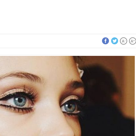
A
A
-
+