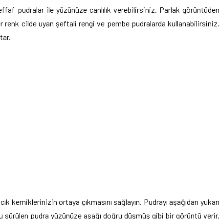
faf pudralar ile yüzünüze canlılık verebilirsiniz. Parlak görüntüde
r renk cilde uyan şeftali rengi ve pembe pudralarda kullanabilirsiniz
tar.
ık kemiklerinizin ortaya çıkmasını sağlayın. Pudrayı aşağıdan yukar
u sürülen pudra yüzünüze aşağı doğru düşmüş gibi bir görüntü verir