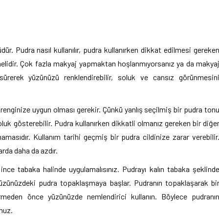
ür. Pudra nasıl kullanılır, pudra kullanırken dikkat edilmesi gereke
linmelidir. Çok fazla makyaj yapmaktan hoşlanmıyorsanız ya da makya
rerek yüzünüzü renklendirebilir, soluk ve cansız görünmesin
lt renginize uygun olması gerekir. Çünkü yanlış seçilmiş bir pudra ton
k gösterebilir. Pudra kullanırken dikkatli olmanız gereken bir diğe
masıdır. Kullanım tarihi geçmiş bir pudra cildinize zarar verebilir
larda daha da azdır.
ince tabaka halinde uygulamalısınız. Pudrayı kalın tabaka şeklind
üzünüzdeki pudra topaklaşmaya başlar. Pudranın topaklaşarak bi
rmeden önce yüzünüzde nemlendirici kullanın. Böylece pudranı
nuz.