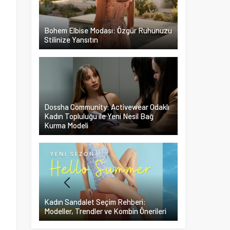
n
.
Bohem Elbise Modası: Özgür Ruhunuzu
Stilinize Yansıtın
Dossha Community: Activewear Odaklı
Kadın Topluluğu ile Yeni Nesil Bağ
Kurma Modeli
Kadın Sandalet Seçim Rehberi:
Modeller, Trendler ve Kombin Önerileri
ı
.