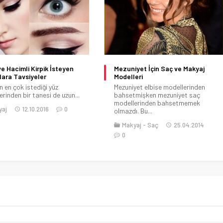
yet İçin Saç ve Makyaj
Esmer Tenli Bayanlar İçin
eri
Mükemmel Ruj Renkleri
yet elbise modellerinden
Esmer, beyaz, buğday ten renkli
mişken mezuniyet saç
bayanlar için mükemmel ruj rengini...
lerinden bahsetmemek
Makyaj
03.03.2017
0
. Bu...
yaj
Saç
25.04.2014