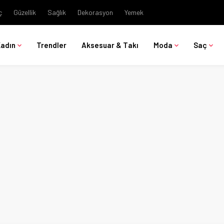
ç
Güzellik
Sağlık
Dekorasyon
Yemek
Kadın
Trendler
Aksesuar & Takı
Moda
Saç