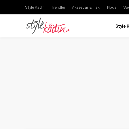
Style Kadın
Trendler
Aksesuar & Takı
Moda
Sa
Style 