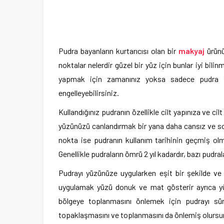
Pudra bayanların kurtarıcısı olan bir
makyaj
ürünüd
noktalar nelerdir güzel bir yüz için bunlar iyi bi
yapmak için zamanınız yoksa sadece pudra sü
engelleyebilirsiniz.
Kullandığınız pudranın özellikle cilt yapınıza ve ci
yüzünüzü canlandırmak bir yana daha cansız ve solu
nokta ise pudranın kullanım tarihinin geçmiş olma
Genellikle pudraların ömrü 2 yıl kadardır, bazı pudra
Pudrayı yüzünüze uygularken eşit bir şekilde ve 
uygulamak yüzü donuk ve mat gösterir ayrıca y
bölgeye toplanmasını önlemek için pudrayı sü
topaklaşmasını ve toplanmasını da önlemiş olursu