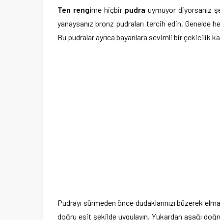
Ten rengi
me hiçbir
pudra
uymuyor diyorsanız şef
yanaysanız bronz pudraları tercih edin. Genelde he
Bu pudralar ayrıca bayanlara sevimli bir çekicilik ka
Pudrayı sürmeden önce dudaklarınızı büzerek elmac
doğru eşit şekilde uygulayın. Yukardan aşağı doğr