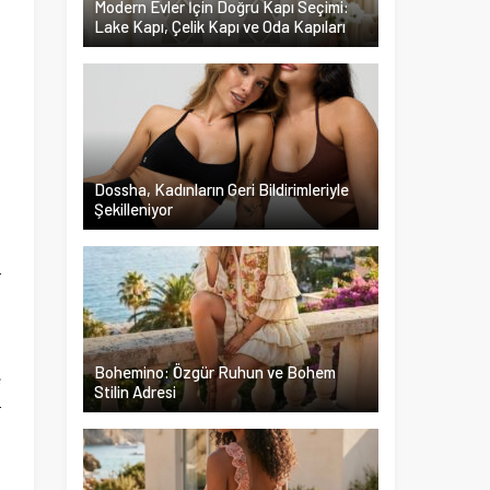
Modern Evler İçin Doğru Kapı Seçimi:
Lake Kapı, Çelik Kapı ve Oda Kapıları
n
j
i
Dossha, Kadınların Geri Bildirimleriyle
Şekilleniyor
u
r
.
Bohemino: Özgür Ruhun ve Bohem
e
Stilin Adresi
r
n