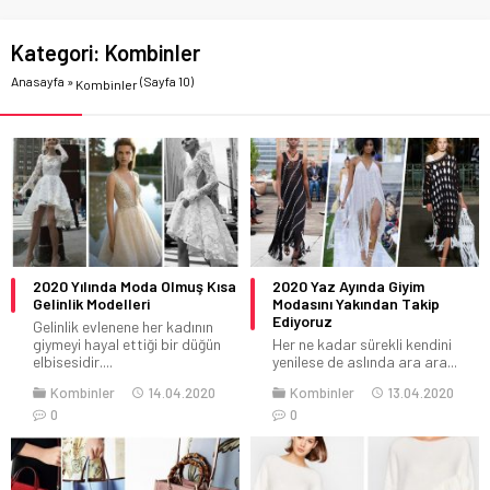
Kategori:
Kombinler
Anasayfa
»
(Sayfa 10)
Kombinler
2020 Yılında Moda Olmuş Kısa
2020 Yaz Ayında Giyim
Gelinlik Modelleri
Modasını Yakından Takip
Ediyoruz
Gelinlik evlenene her kadının
giymeyi hayal ettiği bir düğün
Her ne kadar sürekli kendini
elbisesidir....
yenilese de aslında ara ara...
Kombinler
14.04.2020
Kombinler
13.04.2020
0
0