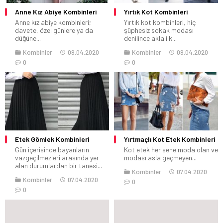
Anne Kız Abiye Kombinleri
Yırtık Kot Kombinleri
Anne kız abiye kombinleri;
Yırtık kot kombinleri, hiç
davete, özel günlere ya da
şüphesiz sokak modası
düğüne...
denilince akla ilk...
Kombinler
09.04.2020
Kombinler
09.04.2020
0
0
Etek Gömlek Kombinleri
Yırtmaçlı Kot Etek Kombinleri
Gün içerisinde bayanların
Kot etek her sene moda olan ve
vazgeçilmezleri arasında yer
modası asla geçmeyen...
alan durumlardan bir tanesi...
Kombinler
07.04.2020
Kombinler
07.04.2020
0
0