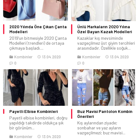
2020 Yılında Öne Çıkan Çanta
Ünlü Markaların 2020 Yılına
Modelleri
Özel Bayan Kazak Modelleri
2019’un bitmesiyle 2020 Çanta
Kazaklar kış mevsiminde
Modelleri (trendleri) de ortaya
vazgeçilmez üst giyim tercihleri
çıkmaya başladı....
arasındadır. Özellikle soğuk...
Kombinler
13.04.2020
Kombinler
13.04.2020
0
0
Payetli Elbise Kombinleri
Buz Mavisi Pantolon Kombin
Önerileri
Payetli elbise kombinleri, doğru
yapıldığı takdirde oldukça şık
Kış aylarından ziyade;
bir görünüm...
sonbahar ve yaz ayların
vazgeçilmezi; buz mavisi...
Kombinler
13.04.2020