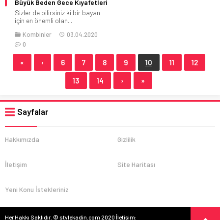
Büyük Beden Gece Kıyafetleri
Sizler de bilirsiniz ki bir bayan
için en önemli olan...
Kombinler
03.04.2020
0
«
‹
6
7
8
9
10
11
12
13
14
›
»
Sayfalar
Hakkımızda
Gizlilik
İletişim
Site Haritası
Yeni Konu İstekleriniz
Her Hakkı Saklıdır. © stylekadin.com 2020 İletişim: