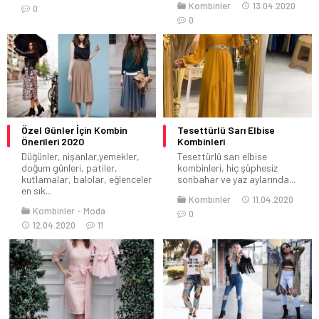
Kombinler
13.04.2020
0
0
Özel Günler İçin Kombin
Tesettürlü Sarı Elbise
Önerileri 2020
Kombinleri
Düğünler, nişanlar,yemekler,
Tesettürlü sarı elbise
doğum günleri, patiler,
kombinleri, hiç şüphesiz
kutlamalar, balolar, eğlenceler
sonbahar ve yaz aylarında...
en sık...
Kombinler
11.04.2020
Kombinler
Moda
0
12.04.2020
11