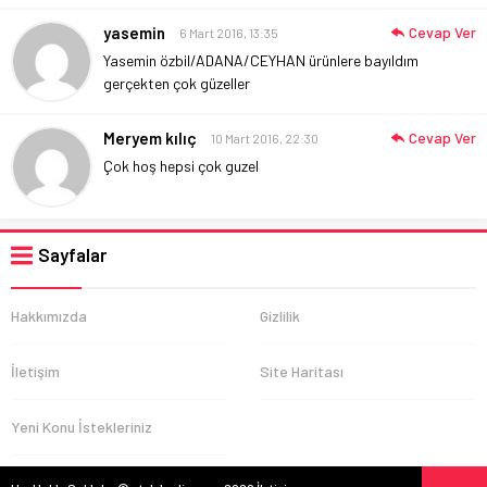
yasemin
Cevap Ver
6 Mart 2016, 13:35
Yasemin özbil/ADANA/CEYHAN ürünlere bayıldım
gerçekten çok güzeller
Meryem kılıç
Cevap Ver
10 Mart 2016, 22:30
Çok hoş hepsi çok guzel
Sayfalar
Hakkımızda
Gizlilik
İletişim
Site Haritası
Yeni Konu İstekleriniz