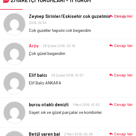
ZİYARETÇİ YORUMLARI - 11 YORUM
Zeynep Sirinler/Eskisehir cok guzelmis
Cevap Ver
28 Şubat
2016, 19:54
Cok guzeller hepsini cok begendim
Arzu
Cevap Ver
28 Şubat 2016, 20:16
Çok güzel begendim
Elif balcı
Cevap Ver
29 Şubat 2016, 19:57
Elif Balcı ANKARA
burcu otaklı denizli
Cevap Ver
1 Mart 2016, 10:53
Gayet sık ve güzel parçalar ve kombinler
Betül yaren bal
Cevap Ver
2 Mart 2016, 00:38