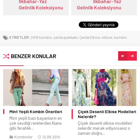
İlkbahar-Yaz
İlkbahar-Yaz
Gelinlik Koleksiyonu
Gelinlik Koleksiyonu
ETİKETLER:
2016 kombin
,
çanta ayakkabı
,
Çanta Elbise
,
elbise
,
kombin
BENZER KONULAR
Çiçek Desenli Elbise Modelleri
Tori Praver 2020 Yaz Mayo
Nelerdir?
Bikini Koleksiyonu
Çiçek desenli elbise modelleri
Tori Praver mayo ve bikini
nelerdir merak ediyorsanız o
tasarımcısı büyük başarılar
zaman doğru...
elde etti.Onun...