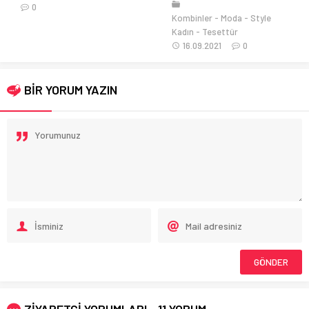
Moda
14.04.2016
1
Kombinler
Moda
Style
Kadın
Tesettür
16.09.2021
0
BİR YORUM YAZIN