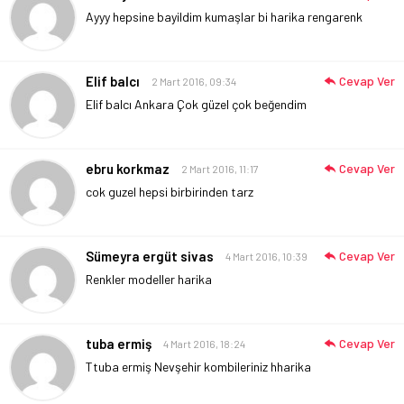
Ayyy hepsine bayildim kumaşlar bi harika rengarenk
Elif balcı
Cevap Ver
2 Mart 2016, 09:34
Elif balcı Ankara
Çok güzel çok beğendim
ebru korkmaz
Cevap Ver
2 Mart 2016, 11:17
cok guzel hepsi birbirinden tarz
Sümeyra ergüt sivas
Cevap Ver
4 Mart 2016, 10:39
Renkler modeller harika
tuba ermiş
Cevap Ver
4 Mart 2016, 18:24
Ttuba ermiş Nevşehir kombileriniz hharika