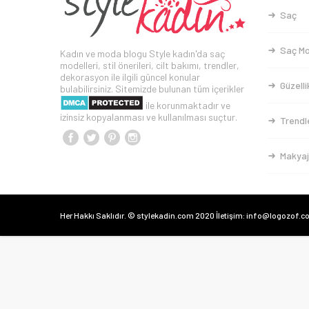
Saç
Saç Mo
Kadın ve moda blogu Style kadın'da saç
modelleri, stil önerileri, cilt bakımı, trendler,
dekorasyon ile ilgili güncel konular
Güzelli
bulabilirsiniz. Sitemizde bulunan tüm içerikler
ile korunmaktadır ve
izinsiz kopyalanması ve kullanılması suçtur.
Trendl
Makyaj
Her Hakkı Saklıdır. © stylekadin.com 2020 İletişim: info@logozof.