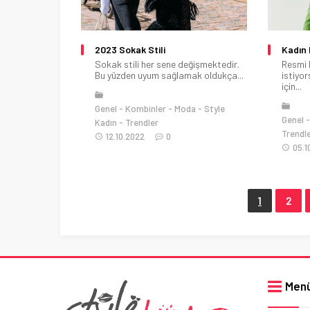
2023 Sokak Stili
Kadın 
Sokak stili her sene değişmektedir.
Resmi 
Bu yüzden uyum sağlamak oldukça...
istiyo
için...
Genel
Kombinler
Moda
Style
Genel
Kadın
Trendler
Trendl
12.10.2022
0
05.1
1
2
Men