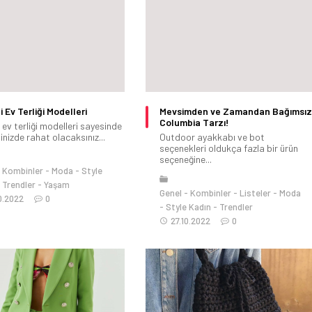
i Ev Terliği Modelleri
Mevsimden ve Zamandan Bağımsız
Columbia Tarzı!
 ev terliği modelleri sayesinde
nizde rahat olacaksınız...
Outdoor ayakkabı ve bot
seçenekleri oldukça fazla bir ürün
seçeneğine...
Kombinler
Moda
Style
Trendler
Yaşam
Genel
Kombinler
Listeler
Moda
0.2022
0
Style Kadın
Trendler
27.10.2022
0