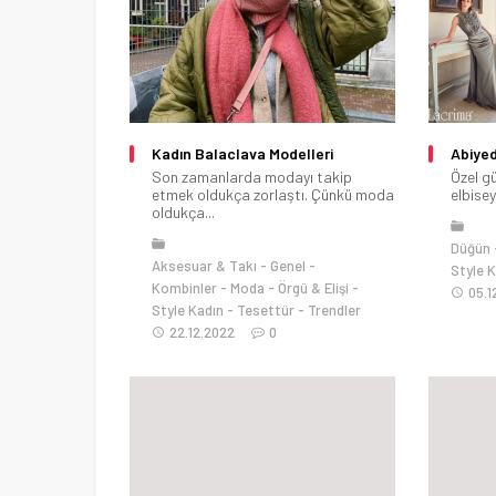
Kadın Balaclava Modelleri
Abiye
Son zamanlarda modayı takip
Özel gü
etmek oldukça zorlaştı. Çünkü moda
elbisey
oldukça...
Düğün
Aksesuar & Takı
Genel
Style 
Kombinler
Moda
Örgü & Elişi
05.1
Style Kadın
Tesettür
Trendler
22.12.2022
0