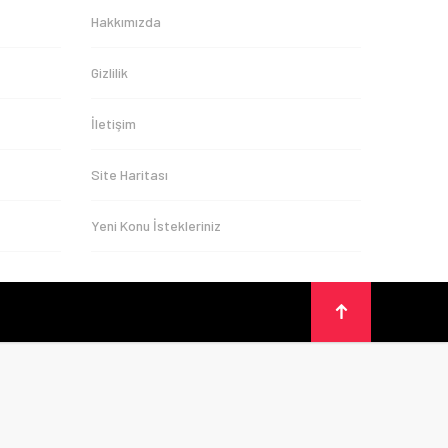
Hakkımızda
Gizlilik
İletişim
Site Haritası
Yeni Konu İstekleriniz