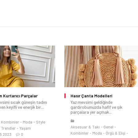
in Kurtarıcı Parçalar
Hasır Çanta Modelleri
vsimi sıcak güneşin tadını
Yaz mevsimi geldiğinde
en keyifli ve enerjik bir...
gardırobumuzda hafif ve şık
parçalara yer açmak...
Kombinler
Moda
Style
Aksesuar & Takı
Genel
Trendler
Yaşam
Kombinler
Moda
Örgü & Elişi
5.2023
0