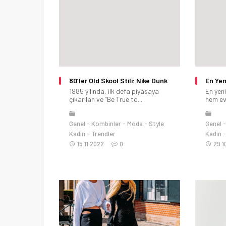
80’ler Old Skool Stili: Nike Dunk
En Yen
1985 yılında, ilk defa piyasaya
En yeni
çıkarılan ve “Be True to...
hem evi
Genel
Kombinler
Moda
Style
Genel
Kadın
Trendler
Kadın
15.11.2022
0
29.1