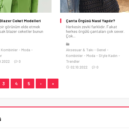
Blazer Ceket Modelleri
Çanta Örgüsü Nasıl Yapılır?
bir görünüm elde etmek
Herkesin zevki farklıdır. Fakat
rsak blazer ceketler bunun
herkes örgülü çantaları çok sever.
Çok...
Kombinler
Moda
Aksesuar & Takı
Genel
er
Kombinler
Moda
Style Kadın
0.2022
0
Trendler
02.10.2022
0
3
4
5
›
»
ü