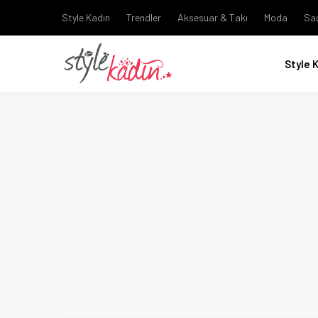
Style Kadın
Trendler
Aksesuar & Takı
Moda
Sa
Style 