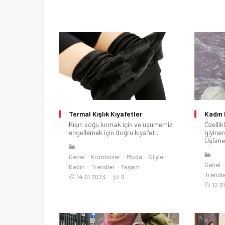
Termal Kışlık Kıyafetler
Kadın 
Kışın soğu kırmak için ve üşümemizi
Özelli
engellemek için doğru kıyafet...
giyine
Üşümey
Genel
Kombinler
Moda
Style
Genel
Kadın
Trendler
Yaşam
Trendl
14.01.2023
0
12.0