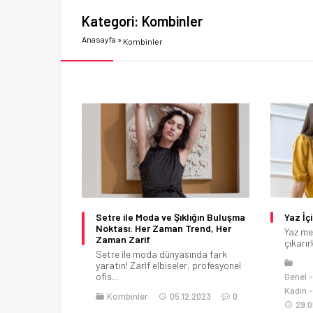
Kategori:
Kombinler
Anasayfa
»
Kombinler
Setre ile Moda ve Şıklığın Buluşma
Yaz İç
Noktası: Her Zaman Trend, Her
Yaz me
Zaman Zarif
çıkarırk
Setre ile moda dünyasında fark
yaratın! Zarif elbiseler, profesyonel
ofis...
Genel
Kadın
Kombinler
05.12.2023
0
29.0