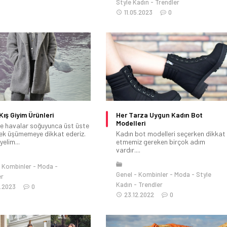
Style Kadın
Trendler
11.05.2023
0
Kış Giyim Ürünleri
Her Tarza Uygun Kadın Bot
Modelleri
kle havalar soğuyunca üst üste
rek üşümemeye dikkat ederiz.
Kadın bot modelleri seçerken dikkat
elim...
etmemiz gereken birçok adım
vardır....
Kombinler
Moda
Genel
Kombinler
Moda
Style
er
Kadın
Trendler
1.2023
0
23.12.2022
0