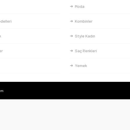
Moda
delleri
Kombinler
k
Style Kadın
er
Saç Renkleri
Yemek
com