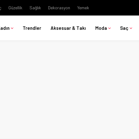
ç
Güzellik
Sağlık
Dekorasyon
Yemek
Kadın
Trendler
Aksesuar & Takı
Moda
Saç