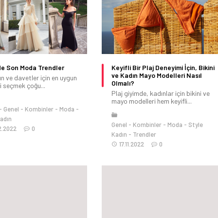
de Son Moda Trendler
Keyifli Bir Plaj Deneyimi İçin, Bikini
ve Kadın Mayo Modelleri Nasıl
n ve davetler için en uygun
Olmalı?
i seçmek çoğu...
Plaj giyimde, kadınlar için bikini ve
mayo modelleri hem keyifli...
Genel
Kombinler
Moda
Kadın
Genel
Kombinler
Moda
Style
2.2022
0
Kadın
Trendler
17.11.2022
0