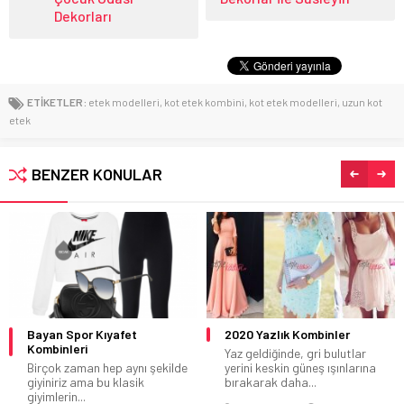
Dekorları
ETİKETLER:
etek modelleri
,
kot etek kombini
,
kot etek modelleri
,
uzun kot
etek
BENZER KONULAR
2020 Yazlık Kombinler
2020 Yılı En Güzel Gömlek
Kombinleri
Yaz geldiğinde, gri bulutlar
yerini keskin güneş ışınlarına
Yıllardan beri kombin yaparken
bırakarak daha...
klasik giyinmeyi seven
bayanların tercihi olan...