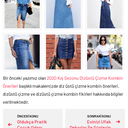
Bir önceki yazımız olan
2020 Kış Sezonu Dizüstü Çizme Kombin
Önerileri
başlıklı makalemizde diz üstü çizme kombin önerileri,
dizüstü çizme ve dizüstü çizme kombin fikirleri hakkında bilgiler
verilmektedir.
ÖNCEKİ KONU
SONRAKİ KONU
Oldukça Pratik
Evinizi Ufak
Çocuk Odası
Dekorlar İle Süsleyin