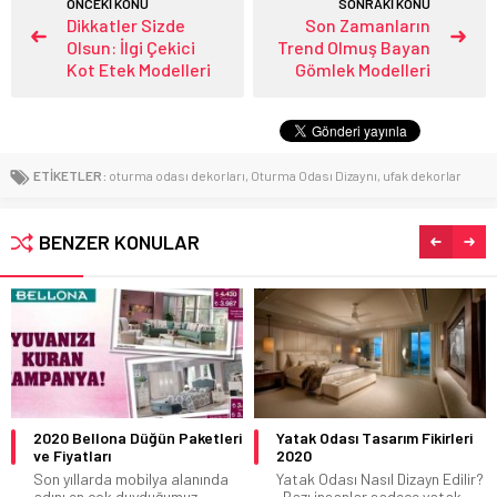
ÖNCEKİ KONU
SONRAKİ KONU
Dikkatler Sizde
Son Zamanların
Olsun: İlgi Çekici
Trend Olmuş Bayan
Kot Etek Modelleri
Gömlek Modelleri
ETİKETLER:
oturma odası dekorları
,
Oturma Odası Dizaynı
,
ufak dekorlar
BENZER KONULAR
Yatak Odası Tasarım Fikirleri
Türkiye’nin En İyi Yatak
2020
Markaları
Yatak Odası Nasıl Dizayn Edilir?
Türkiye’de yatak sektörü
Bazı insanlar sadece yatak...
oldukça büyük bir pazarı