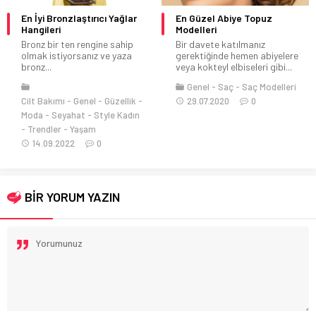
En İyi Bronzlaştırıcı Yağlar
En Güzel Abiye Topuz
Hangileri
Modelleri
Bronz bir ten rengine sahip
Bir davete katılmanız
olmak istiyorsanız ve yaza
gerektiğinde hemen abiyelere
bronz...
veya kokteyl elbiseleri gibi...
Genel
Saç
Saç Modelleri
Cilt Bakımı
Genel
Güzellik
29.07.2020
0
Moda
Seyahat
Style Kadın
Trendler
Yaşam
14.09.2022
0
BİR YORUM YAZIN