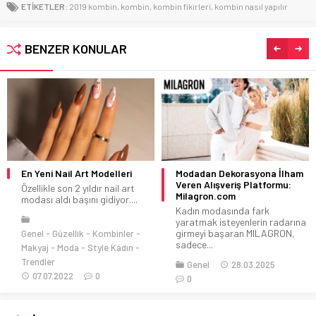
ETİKETLER:
2019 kombin
,
kombin
,
kombin fikirleri
,
kombin nasıl yapılır
BENZER KONULAR
Modadan Dekorasyona İlham
Altın Takılar Neden Hâlâ En
Veren Alışveriş Platformu:
Güvenilir Yatırım Aracı?
Milagron.com
Altın, yüzyıllardır yalnızca
Kadın modasında fark
zarafetin değil, aynı zamanda
yaratmak isteyenlerin radarına
ekonomik güvenin de...
girmeyi başaran MILAGRON,
Genel
18.06.2025
sadece...
0
Genel
28.03.2025
0