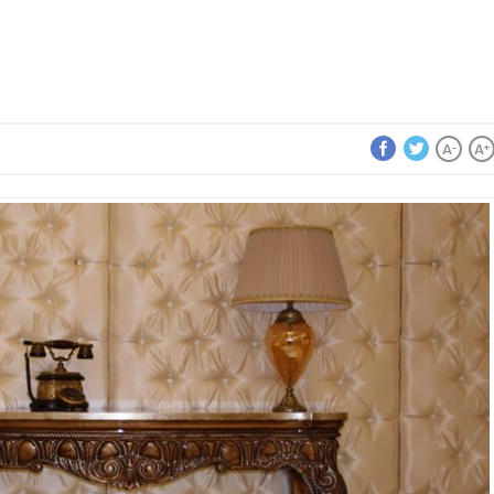
A
A
-
+