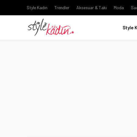
Style Kadın
Trendler
Aksesuar & Takı
Moda
Sa
Style 