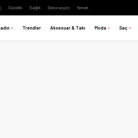
ç
Güzellik
Sağlık
Dekorasyon
Yemek
Kadın
Trendler
Aksesuar & Takı
Moda
Saç