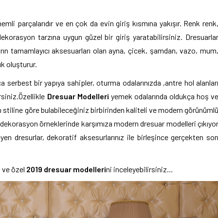
li parçalarıdır ve en çok da evin giriş kısmına yakışır. Renk renk
ekorasyon tarzına uygun güzel bir giriş yaratabilirsiniz. Dresuarla
uarın tamamlayıcı aksesuarları olan ayna, çicek, şamdan, vazo, mum
ık oluşturur.
a serbest bir yapıya sahipler, oturma odalarınızda ,antre hol alanlar
irsiniz.Özellikle
Dresuar Modelleri
yemek odalarında oldukça hoş v
 stiline göre bulabileceğiniz birbirinden kaliteli ve modern görünüml
ev dekorasyon örneklerinde karşımıza modern dresuar modelleri çıkıyo
yen dresurlar, dekoratif aksesurlarınız ile birleşince gerçekten so
k ve özel
2019 dresuar modelleri
ni inceleyebilirsiniz…