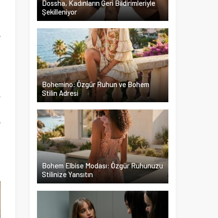
Dossha, Kadınların Geri Bildirimleriyle
Şekilleniyor
,
r
,
ı
Bohemino: Özgür Ruhun ve Bohem
Stilin Adresi
e
ü
r
n
Bohem Elbise Modası: Özgür Ruhunuzu
Stilinize Yansıtın