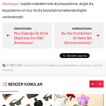
Bembeyaz!
başlıklı makalemizde diş beyazlatma, doğal diş
beyazlatma ve muz ile diş beyazlatma hakkında bilgiler
verilmektedir.
ÖNCEKİ KONU
SONRAKİ KONU
Muz Kabuğu İle Artık
Bu Yaz Kombinleri
Dişleriniz İnci Gibi
ile Daha Şık
Bembeyaz!
Görüneceksiniz!
ETİKETLER:
evde yumurta
,
kırılmadan yumurta haşlama
,
yumurta
,
yumurta
haşlama
BENZER KONULAR