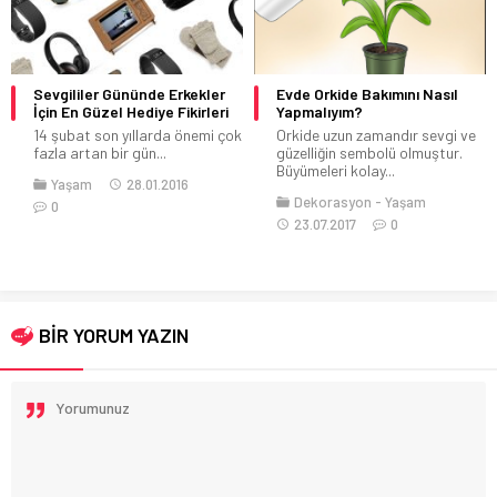
Evde Orkide Bakımını Nasıl
Bilet.com
Yapmalıyım?
Bilet.com, Türkiye’nin önde
Orkide uzun zamandır sevgi ve
gelen uçak ve otobüs bileti
güzelliğin sembolü olmuştur.
satış platformlarından...
Büyümeleri kolay...
Dekorasyon
Yaşam
Genel
Seyahat
Trendler
23.07.2017
0
Yaşam
14.03.2023
1
BİR YORUM YAZIN