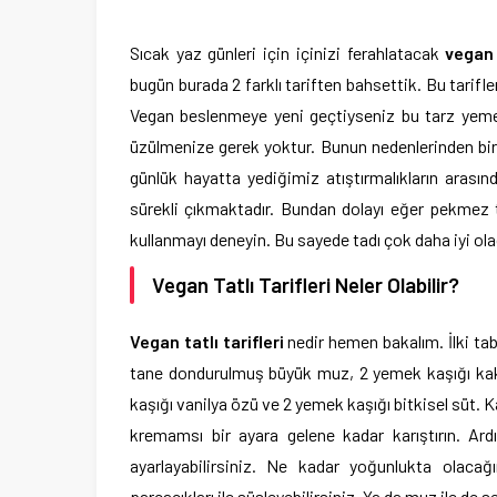
Sıcak yaz günleri için içinizi ferahlatacak
vegan 
bugün burada 2 farklı tariften bahsettik. Bu tarifle
Vegan beslenmeye yeni geçtiyseniz bu tarz yemekle
üzülmenize gerek yoktur. Bunun nedenlerinden bi
günlük hayatta yediğimiz atıştırmalıkların aras
sürekli çıkmaktadır. Bundan dolayı eğer pekmez ta
kullanmayı deneyin. Bu sayede tadı çok daha iyi ola
Vegan Tatlı Tarifleri Neler Olabilir?
Vegan tatlı tarifleri
nedir hemen bakalım. İlki ta
tane dondurulmuş büyük muz, 2 yemek kaşığı kaka
kaşığı vanilya özü ve 2 yemek kaşığı bitkisel sü
kremamsı bir ayara gelene kadar karıştırın. Ard
ayarlayabilirsiniz. Ne kadar yoğunlukta olacağ
parçacıkları ile süsleyebilirsiniz. Ya da muz ile de se