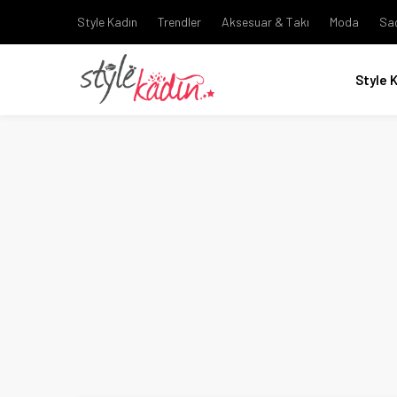
Style Kadın
Trendler
Aksesuar & Takı
Moda
Sa
Style 