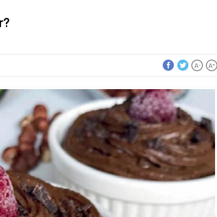
r?
A
A
-
+