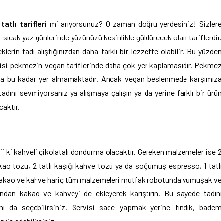
tatlı tarifleri
mi arıyorsunuz? O zaman doğru yerdesiniz! Sizler
r sıcak yaz günlerinde yüzünüzü kesinlikle güldürecek olan tariflerdir
rin tadı alıştığınızdan daha farklı bir lezzette olabilir. Bu yüzde
risi pekmezin vegan tariflerinde daha çok yer kaplamasıdır. Pekme
ında bu kadar yer almamaktadır. Ancak vegan beslenmede karşımız
dını sevmiyorsanız ya alışmaya çalışın ya da yerine farklı bir ürü
caktır.
bii ki kahveli çikolatalı dondurma olacaktır. Gereken malzemeler ise 
o tozu, 2 tatlı kaşığı kahve tozu ya da soğumuş espresso, 1 tatl
t. Kakao ve kahve hariç tüm malzemeleri mutfak robotunda yumuşak v
ından kakao ve kahveyi de ekleyerek karıştırın. Bu sayede tadın
ını da seçebilirsiniz. Servisi sade yapmak yerine fındık, bade
rvis edebilirsiniz.