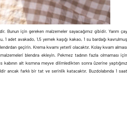
idir. Bunun için gereken malzemeler sayacağımız gibidir. Yarım ça
su, 1 adet avakado, 1,5 yemek kaşığı kakao, 1 su bardağı kavrulmu
blendırdan geçirin. Krema kıvamı yeterli olacaktır. Kolay kıvam almas
m malzemeleri blendıra ekleyin. Pekmez tadının fazla olmaması içi
is kabının alt kısmına meyve dilimledikten sonra üzerine yaptığını
ir ancak farklı bir tat ve serinlik katacaktır. Buzdolabında 1 saa