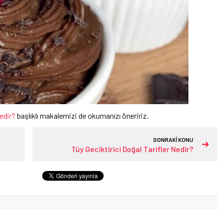
edir?
başlıklı makalemizi de okumanızı öneririz.
SONRAKİ KONU
Tüy Geciktirici Doğal Tarifler Nedir?