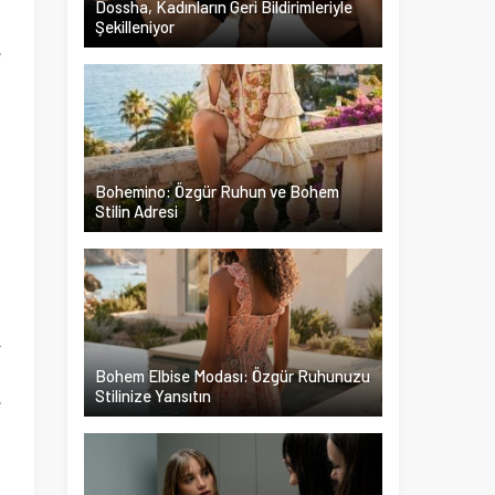
Dossha, Kadınların Geri Bildirimleriyle
Şekilleniyor
e
.
n
z
a
Bohemino: Özgür Ruhun ve Bohem
n
Stilin Adresi
2
ı
Bohem Elbise Modası: Özgür Ruhunuzu
Stilinize Yansıtın
e
ı
m