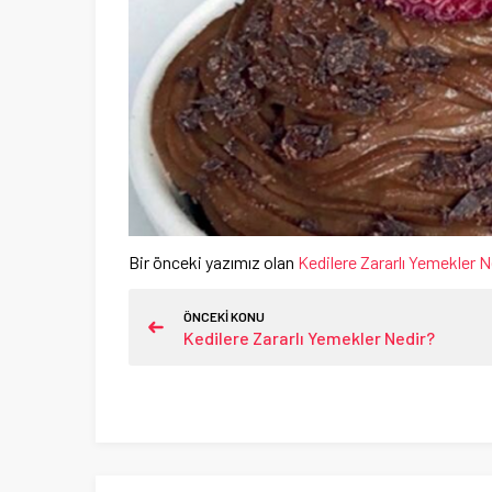
Bir önceki yazımız olan
Kedilere Zararlı Yemekler N
ÖNCEKİ KONU
Kedilere Zararlı Yemekler Nedir?