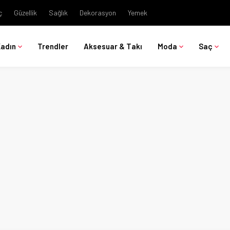
ç
Güzellik
Sağlık
Dekorasyon
Yemek
Kadın
Trendler
Aksesuar & Takı
Moda
Saç