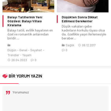
Balayı Tatillerinin Yeni
Düşükten Sonra Dikkat
Gözdesi: Balayı Villası
Edilmesi Gerekenler
Kiralama
Düşük vakaları gebe
Balayı tatili, evlilik hayatının en
kadınların korkulu rüyası olsa
özel ve romantik anlarından
da, özellikle yaşın ilerlemesiyle
biridir....
beraber...
Sağlık
06.12.2017
Düğün
Genel
Seyahat
0
Trendler
Yaşam
26.04.2023
0
BİR YORUM YAZIN