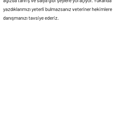
ağızda tahriş ve salya gibi şeylere yol açıyor. Yukarıda
yazdıklarımızı yeterli bulmazsanız veteriner hekimlere
danışmanızı tavsiye ederiz.