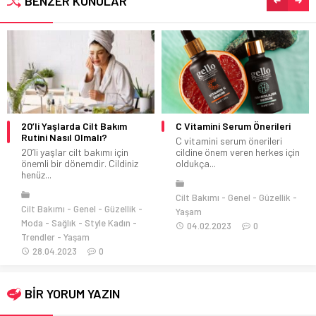
BENZER KONULAR
20’li Yaşlarda Cilt Bakım
C Vitamini Serum Önerileri
Rutini Nasıl Olmalı?
C vitamini serum önerileri
20’li yaşlar cilt bakımı için
cildine önem veren herkes için
önemli bir dönemdir. Cildiniz
oldukça...
henüz...
Cilt Bakımı
Genel
Güzellik
Cilt Bakımı
Genel
Güzellik
Yaşam
Moda
Sağlık
Style Kadın
04.02.2023
0
Trendler
Yaşam
28.04.2023
0
BİR YORUM YAZIN