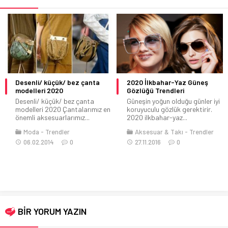
2020 İlkbahar-Yaz Güneş
En Çok Kullanılan Şal
Gözlüğü Trendleri
Modelleri
Güneşin yoğun olduğu günler iyi
Giyim kategorisinin
koruyuculu gözlük gerektirir.
vazgeçilmez ürünlerinden biri
2020 ilkbahar-yaz...
olan şallar, kombinleri
tamamlayan parçalar...
Aksesuar & Takı
Trendler
27.11.2016
0
Aksesuar & Takı
Genel
Kombinler
Moda
Style
Kadın
Tesettür
Trendler
01.08.2022
0
BİR YORUM YAZIN