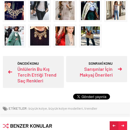
ÖNCEKİ KONU
SONRAKİ KONU
Ünlülerin Bu Kış
Sarışınlar İçin
Tercih Ettiği Trend
Makyaj Önerileri
Saç Renkleri
ETİKETLER:
büyük kolye
,
büyük kolye modelleri
,
trendler
BENZER KONULAR