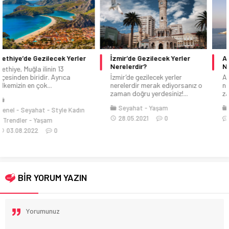
İzmir’de Gezilecek Yerler
Aydın’da Gezilecek Yerler
Nerelerdir?
Neresidir?
İzmir’de gezilecek yerler
Aydın’da gezilecek yerler
nerelerdir merak ediyorsanız o
nerelerdir merak ediyorsanız o
zaman doğru yerdesiniz!...
zaman doğru yerdesiniz!...
Seyahat
Yaşam
Seyahat
29.05.2021
28.05.2021
0
0
BİR YORUM YAZIN