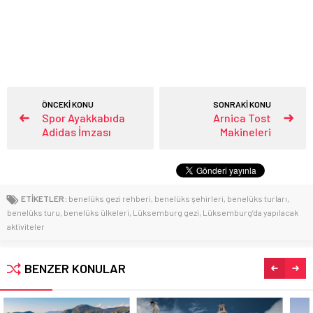
ÖNCEKİ KONU
SONRAKİ KONU
Spor Ayakkabıda
Arnica Tost
Adidas İmzası
Makineleri
ETİKETLER:
benelüks gezi rehberi
,
benelüks şehirleri
,
benelüks turları
,
benelüks turu
,
benelüks ülkeleri
,
Lüksemburg gezi
,
Lüksemburg’da yapılacak
aktiviteler
BENZER KONULAR