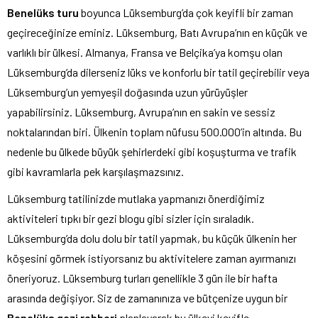
Benelüks turu
boyunca Lüksemburg’da çok keyifli bir zaman
geçireceğinize eminiz. Lüksemburg, Batı Avrupa’nın en küçük ve
varlıklı bir ülkesi. Almanya, Fransa ve Belçika’ya komşu olan
Lüksemburg’da dilerseniz lüks ve konforlu bir tatil geçirebilir veya
Lüksemburg’un yemyeşil doğasında uzun yürüyüşler
yapabilirsiniz. Lüksemburg, Avrupa’nın en sakin ve sessiz
noktalarından biri. Ülkenin toplam nüfusu 500.000’in altında. Bu
nedenle bu ülkede büyük şehirlerdeki gibi koşuşturma ve trafik
gibi kavramlarla pek karşılaşmazsınız.
Lüksemburg tatilinizde mutlaka yapmanızı önerdiğimiz
aktiviteleri tıpkı bir gezi blogu gibi sizler için sıraladık.
Lüksemburg’da dolu dolu bir tatil yapmak, bu küçük ülkenin her
köşesini görmek istiyorsanız bu aktivitelere zaman ayırmanızı
öneriyoruz. Lüksemburg turları genellikle 3 gün ile bir hafta
arasında değişiyor. Siz de zamanınıza ve bütçenize uygun bir
Benelüks gezi rehberi
planlayarak bu ülkeyi keyifle