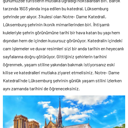
günümüzde turistlerin mutlaka uğradığı noktalardan biri. Barok
tarzında 1603 yılında inşa edilen bu katedral, Lüksemburg
şehrinde yer alıyor. 3 kulesi olan Notre- Dame Katedrali,
Lüksemburg şehrinin ikonik mimarilerinden biri. İhtişamlı
kuleleriyle şehrin görünümüne tarihi bir hava katan bu yapı hem
dışından hem de içinden kusursuz görünüyor. Katedralin içindeki
cam işlemeler ve duvar resimleri sizi bir anda tarihin en heyecanlı
sayfalarına doğru götürüyor. Gittiğiniz şehirlerin tarihini
öğrenmek, yaşam stiline yakından bakmak istiyorsanız eski
kilise ve katedralleri mutlaka ziyaret etmelisiniz. Notre- Dame
Katedrali’nde Lüksemburg şehrinin günlük yaşam stilini izlerken
aynı zamanda tarihini de öğreneceksiniz.