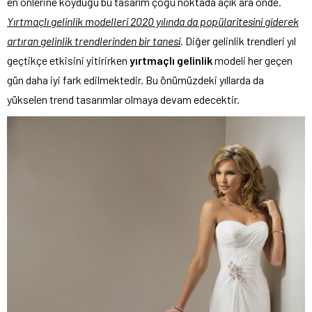
en önlerine koyduğu bu tasarım çoğu noktada açık ara önde.
Yırtmaçlı gelinlik modelleri 2020 yılında da popülaritesini giderek
artıran gelinlik trendlerinden bir tanesi
. Diğer gelinlik trendleri yıl
geçtikçe etkisini yitirirken
yırtmaçlı gelinlik
modeli her geçen
gün daha iyi fark edilmektedir. Bu önümüzdeki yıllarda da
yükselen trend tasarımlar olmaya devam edecektir.