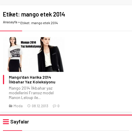
Etiket:
mango etek 2014
Anasayfa
»
Etiket: mango etek 2014
Mango’dan Harika 2014
İlkbahar Yaz Koleksiyonu
Mango 2014 İlkbahar yaz
modellerini Fransız model
Manon Leloup ile...
Moda
08.12.2013
0
Sayfalar