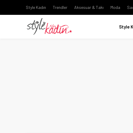
Style Kadın
Trendler
Aksesuar & Takı
Moda
Sa
Style 