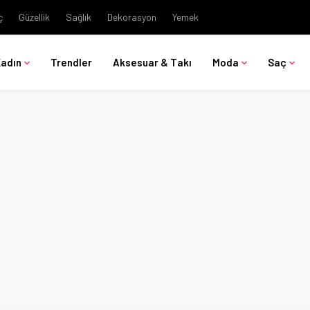
ç
Güzellik
Sağlık
Dekorasyon
Yemek
Kadın
Trendler
Aksesuar & Takı
Moda
Saç