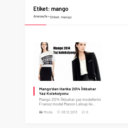
Etiket:
mango
Anasayfa
»
Etiket: mango
Mango’dan Harika 2014 İlkbahar
Yaz Koleksiyonu
Mango 2014 İlkbahar yaz modellerini
Fransız model Manon Leloup ile...
Moda
08.12.2013
0