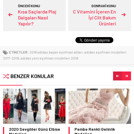
ÖNCEKİ KONU
SONRAKİ KONU
Kısa Saçlarda Plaj
C Vitamini İçeren En
Dalgaları Nasıl
İyi Cilt Bakım
Yapılır?
Ürünleri
ETİKETLER:
2018 adidas bayan eşofman altları
,
adidas eşofman modelleri
2017-2018
,
adidas yeni eşofman modelleri 2018
BENZER KONULAR
Pembe Renkli Gelinlik
En Yeni Şahmeran Modelleri
Modelleri