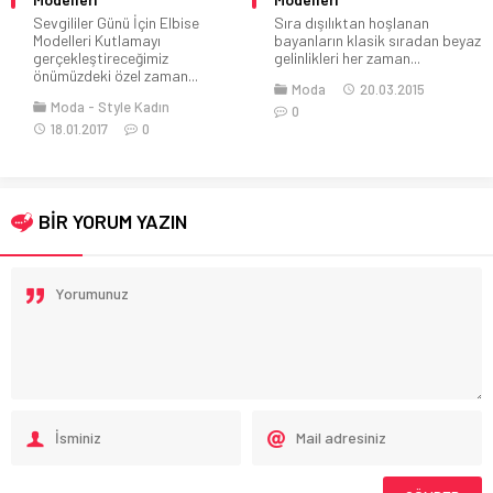
Bileklik ve yüzük takmak her ne
Sıra dışılıktan hoşlanan
kadar oldukça güzel olsa...
bayanların klasik sıradan beyaz
gelinlikleri her zaman...
Aksesuar & Takı
Moda
Moda
20.03.2015
Style Kadın
0
26.07.2020
0
BİR YORUM YAZIN