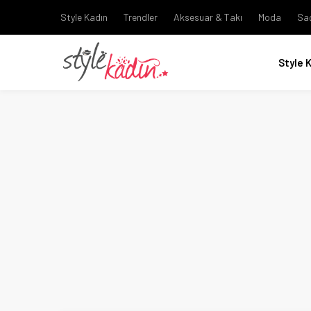
Style Kadın
Trendler
Aksesuar & Takı
Moda
Sa
Style 