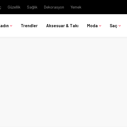
ç
Güzellik
Sağlık
Dekorasyon
Yemek
Kadın
Trendler
Aksesuar & Takı
Moda
Saç