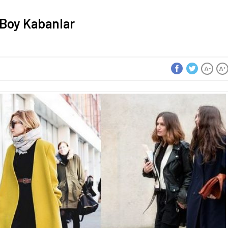
i Boy Kabanlar
A
A
-
+