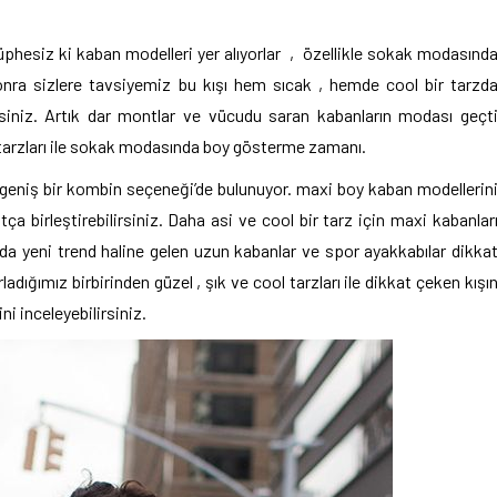
phesiz ki kaban modelleri yer alıyorlar , özellikle sokak modasınd
nra sizlere tavsiyemiz bu kışı hem sıcak , hemde cool bir tarzd
rsiniz. Artık dar montlar ve vücudu saran kabanların modası geçt
l tarzları ile sokak modasında boy gösterme zamanı.
e geniş bir kombin seçeneği’de bulunuyor. maxi boy kaban modellerin
atça birleştirebilirsiniz. Daha asi ve cool bir tarz için maxi kabanlar
da yeni trend haline gelen uzun kabanlar ve spor ayakkabılar dikka
rladığımız birbirinden güzel , şık ve cool tarzları ile dikkat çeken kışı
i inceleyebilirsiniz.