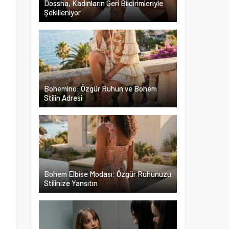
Dossha, Kadınların Geri Bildirimleriyle
Şekilleniyor
a
a
i
i
Bohemino: Özgür Ruhun ve Bohem
Stilin Adresi
ı
t
n
Bohem Elbise Modası: Özgür Ruhunuzu
Stilinize Yansıtın