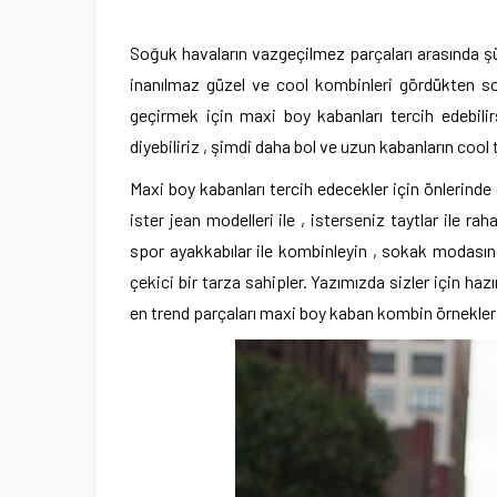
Soğuk havaların vazgeçilmez parçaları arasında şü
inanılmaz güzel ve cool kombinleri gördükten so
geçirmek için maxi boy kabanları tercih edebili
diyebiliriz , şimdi daha bol ve uzun kabanların coo
Maxi boy kabanları tercih edecekler için önlerind
ister jean modelleri ile , isterseniz taytlar ile rah
spor ayakkabılar ile kombinleyin , sokak modasın
çekici bir tarza sahipler. Yazımızda sizler için hazı
en trend parçaları maxi boy kaban kombin örneklerin