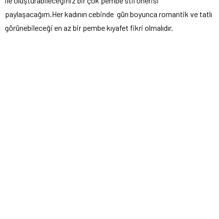
ile oluşturabileceğiniz bir çok pembe stil önerisi
paylaşacağım.Her kadının cebinde gün boyunca romantik ve tatlı
görünebileceği en az bir pembe kıyafet fikri olmalıdır.