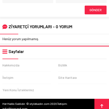
ZİYARETÇİ YORUMLARI - 0 YORUM
Henüz yorum yapılmamış.
Sayfalar
Hakkımızda
Gizlilik
İletişim
Site Haritası
Yeni Konu İstekleriniz
Her Hakkı Saklıdır. © stylekadin.com 2020 İletişim:
info@logozof.com