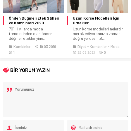
Uzun Korse Modelleri İçin
Sonbahar Kıyafet Kombinleri
Örnekler
2020
Uzun korse modelleri nelerdir
Style Kadın Sonbahar Kıyafet
merak ediyorsanız o zaman
Kombin Önerileri Tüm bayanlara
doğru yerdesiniz!...
selam olsun!...
Diyet
Kombinler
Moda
Kombinler
14.08.2016
25.08.2021
0
0
BİR YORUM YAZIN