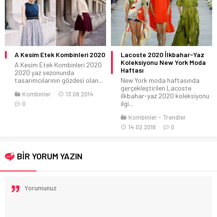
Lacoste 2020 İlkbahar-Yaz
Ofis İçin Şık Kombin Önerileri
Koleksiyonu New York Moda
Çalışan bayanlar için harika
Haftası
ofis kombinleri seçtik.Özellikle
New York moda haftasında
bu kış ayları için
gerçekleştirilen Lacoste
deneyebilceğiniz...
ilkbahar-yaz 2020 koleksiyonu
Kombinler
11.11.2014
ilgi...
1
Kombinler
Trendler
14.02.2016
0
BİR YORUM YAZIN