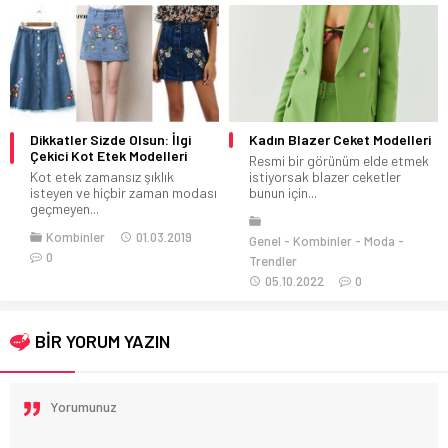
Kadın Blazer Ceket Modelleri
Bayan Füme Pantolon
Kombinleri
Resmi bir görünüm elde etmek
istiyorsak blazer ceketler
Bayan füme pantolon
bunun için...
kombinleri ile modası her daim
kendini devam...
Kombinler
30.06.2020
Genel
Kombinler
Moda
0
Trendler
05.10.2022
0
BİR YORUM YAZIN