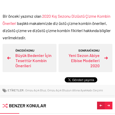
Bir önceki yazımız olan
2020 Kış Sezonu Dizüstü Çizme Kombin
Önerileri
başlıklı makalemizde diz üstü çizme kombin önerileri,
dizüstü çizme ve dizüstü çizme kombin fikirleri hakkında bilgiler
verilmektedir.
ÖNCEKİ KONU
SONRAKİ KONU
Büyük Bedenler İçin
Yeni Sezon Abiye
Tesettür Kombin
Elbise Modelleri
Önerileri
2020
ETİKETLER:
Omzu Açık Bluz
,
Omzu Açık Bluzun Altına Ayakkabı Seçimi
BENZER KONULAR